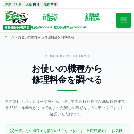
東京
代々木
大阪
梅田
滋賀
草津
ご来店で
全国郵送
即日対応
送料無料
総務省登録修理業者
電波法/R000025 電気通信事業法/T000025
ホーム
»
お使いの機種から修理料金を簡単検索
REPAIR PRICE SEARCH
お使いの機種から
修理料金を調べる
画面割れ・バッテリー交換から、他店で断られた高度な基板修理まで。
部品代・作業代がすべて含まれた安心の総額を、3ステップですぐにご
確認いただけます。
一覧にない機種でも部品の入手ができればご対応可能です。お気軽