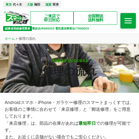
東京
代々木
大阪
梅田
滋賀
草津
ご来店で
全国郵送
即日対応
送料無料
総務省登録修理業者
電波法/R000025 電気通信事業法/T000025
ホーム
»
修理の流れ
Repair process
修理の流れ
Androidスマホ・iPhone・ガラケー修理のスマートまっくすでは、
お客様のご事情に合わせて「来店修理」と「郵送修理」をご用意
しております。
「来店修理」は、部品の在庫があれば
最短即日
での修理が可能で
す。
また、お近くに店舗がない場合でもご安心ください。