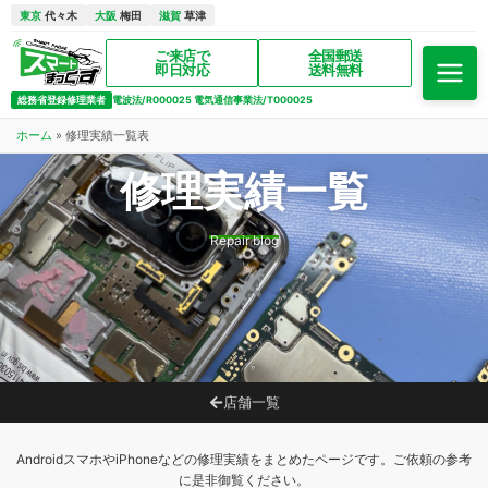
東京
代々木
大阪
梅田
滋賀
草津
ご来店で
全国郵送
即日対応
送料無料
総務省登録修理業者
電波法/R000025 電気通信事業法/T000025
ホーム
»
修理実績一覧表
修理実績一覧
Repair blog
店舗一覧
AndroidスマホやiPhoneなどの修理実績をまとめたページです。ご依頼の参考
に是非御覧ください。