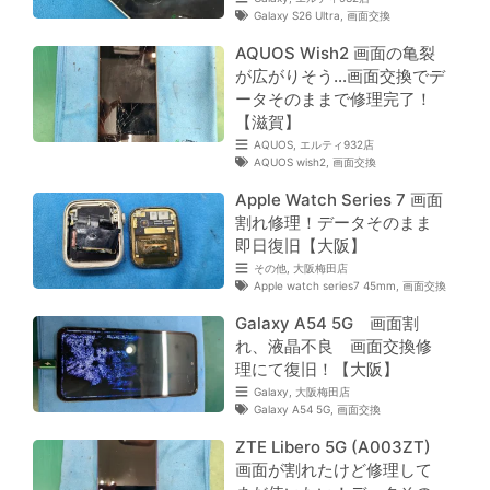
Galaxy S26 Ultra
,
画面交換
AQUOS Wish2 画面の亀裂
が広がりそう…画面交換でデ
ータそのままで修理完了！
【滋賀】
AQUOS
,
エルティ932店
AQUOS wish2
,
画面交換
Apple Watch Series 7 画面
割れ修理！データそのまま
即日復旧【大阪】
その他
,
大阪梅田店
Apple watch series7 45mm
,
画面交換
Galaxy A54 5G 画面割
れ、液晶不良 画面交換修
理にて復旧！【大阪】
Galaxy
,
大阪梅田店
Galaxy A54 5G
,
画面交換
ZTE Libero 5G (A003ZT)
画面が割れたけど修理して