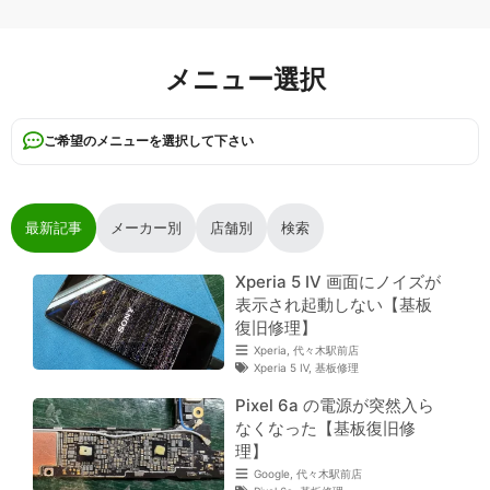
メニュー選択
ご希望のメニューを選択して下さい
最新記事
メーカー別
店舗別
検索
Xperia 5 Ⅳ 画面にノイズが
表示され起動しない【基板
復旧修理】
Xperia
,
代々木駅前店
Xperia 5 Ⅳ
,
基板修理
Pixel 6a の電源が突然入ら
なくなった【基板復旧修
理】
Google
,
代々木駅前店