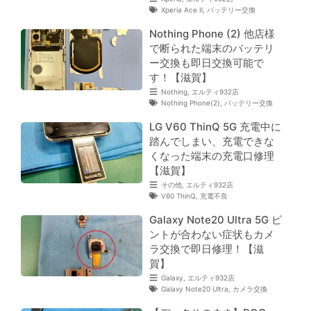
Xperia Ace Ⅱ
,
バッテリー交換
Nothing Phone (2) 他店様
で断られた端末のバッテリ
ー交換も即日交換可能で
す！【滋賀】
Nothing
,
エルティ932店
Nothing Phone(2)
,
バッテリー交換
LG V60 ThinQ 5G 充電中に
踏んでしまい、充電できな
くなった端末の充電口修理
【滋賀】
その他
,
エルティ932店
V60 ThinQ
,
充電不良
Galaxy Note20 Ultra 5G ピ
ントが合わない症状もカメ
ラ交換で即日修理！【滋
賀】
Galaxy
,
エルティ932店
Galaxy Note20 Ultra
,
カメラ交換