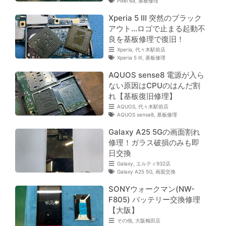
Pixel 6a
,
基板修理
Xperia 5 Ⅲ 突然のブラック
アウト…ロゴで止まる起動不
良を基板修理で復旧！
Xperia
,
代々木駅前店
Xperia 5 Ⅲ
,
基板修理
AQUOS sense8 電源が入ら
ない原因はCPUのはんだ割
れ【基板復旧修理】
AQUOS
,
代々木駅前店
AQUOS sense8
,
基板修理
Galaxy A25 5Gの画面割れ
修理！ガラス破損のみも即
日交換
Galaxy
,
エルティ932店
Galaxy A25 5G
,
画面交換
SONYウォークマン(NW-
F805) バッテリー交換修理
【大阪】
その他
,
大阪梅田店