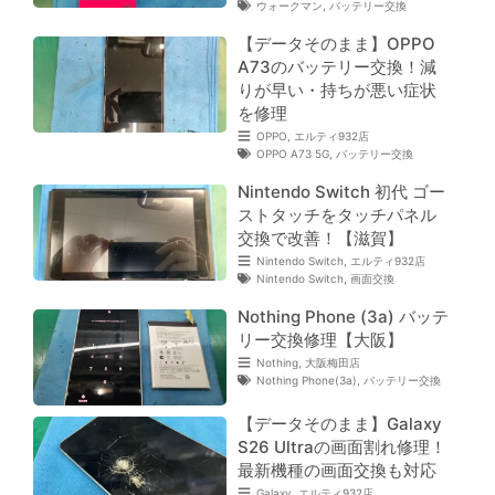
ウォークマン
,
バッテリー交換
【データそのまま】OPPO
A73のバッテリー交換！減
りが早い・持ちが悪い症状
を修理
OPPO
,
エルティ932店
OPPO A73 5G
,
バッテリー交換
Nintendo Switch 初代 ゴー
ストタッチをタッチパネル
交換で改善！【滋賀】
Nintendo Switch
,
エルティ932店
Nintendo Switch
,
画面交換
Nothing Phone (3a) バッテ
リー交換修理【大阪】
Nothing
,
大阪梅田店
Nothing Phone(3a)
,
バッテリー交換
【データそのまま】Galaxy
S26 Ultraの画面割れ修理！
最新機種の画面交換も対応
Galaxy
,
エルティ932店