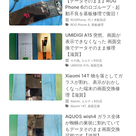
【データそのまま】ROG
Phone 6のロゴループ・起
動不良を基板修理で復旧！
ROGPhone
,
代々木駅前店
ROG Phone 6
,
基板修理
UMIDIGI A15 突然、画面が
表示できなくなった 画面交
換でデータそのまま修理
【滋賀】
その他
,
エルティ932店
UMIDIGI A15
,
画面交換
Xiaomi 14T 物を落としてガ
ラスが割れ、表示がおかし
くなった端末の画面交換修
理【滋賀】
Xiaomi
,
エルティ932店
Xiaomi 14T
,
画面交換
AQUOS wish4 ガラス全体
が蜘蛛の巣状に割れていて
もデータそのまま画面交換
可能です【滋賀】