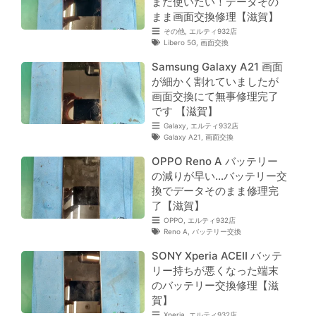
まだ使いたい！データその
まま画面交換修理【滋賀】
その他
,
エルティ932店
Libero 5G
,
画面交換
Samsung Galaxy A21 画面
が細かく割れていましたが
画面交換にて無事修理完了
です 【滋賀】
Galaxy
,
エルティ932店
Galaxy A21
,
画面交換
OPPO Reno A バッテリー
の減りが早い…バッテリー交
換でデータそのまま修理完
了【滋賀】
OPPO
,
エルティ932店
Reno A
,
バッテリー交換
SONY Xperia ACEⅡ バッテ
リー持ちが悪くなった端末
のバッテリー交換修理【滋
賀】
Xperia
,
エルティ932店