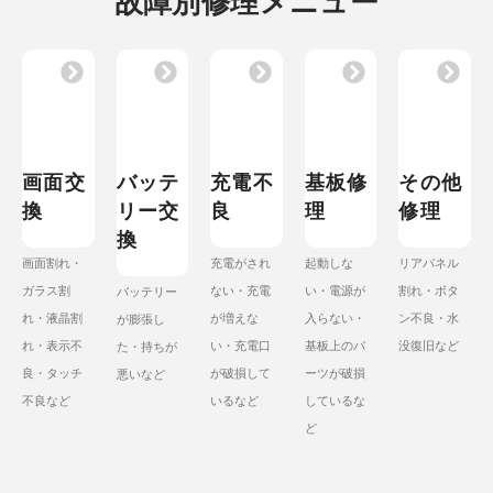
故障別修理メニュー
画面交
バッテ
充電不
基板修
その他
換
リー交
良
理
修理
換
画面割れ・
充電がされ
起動しな
リアパネル
ガラス割
ない・充電
い・電源が
割れ・ボタ
バッテリー
れ・液晶割
が増えな
入らない・
ン不良・水
が膨張し
れ・表示不
い・充電口
基板上のパ
没復旧など
た・持ちが
良・タッチ
が破損して
ーツが破損
悪いなど
不良など
いるなど
しているな
ど