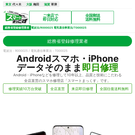
東京
代々木
大阪
梅田
滋賀
草津
ご来店で
全国郵送
即日対応
送料無料
総務省登録修理業者
電波法/R000025 電気通信事業法/T000025
総務省登録修理業者
電波法：R000025 / 電気通信事業法：T000025
Androidスマホ・iPhone
データそのまま
即日修理
Android・iPhoneなどを修理して10年以上、品質と技術にこだわる
全店直営のスマホ修理店「スマートまっくす」です。
修理実績10万台突破
全店直営
来店即日修理
全国往復送料無料