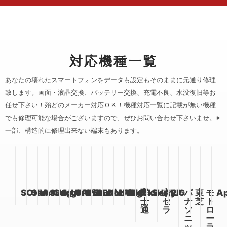
対応機種一覧
あなたの壊れたスマートフォンをデータも設定もそのままに元通り修理
致します。画面・液晶交換、バッテリー交換、充電不良、水没復旧等お
任せ下さい！
殆どのメーカー対応ＯＫ！機種対応一覧に記載が無い機種
でも修理可能な場合がございますので、ぜひお問い合わせ下さいませ。※
一部、構造的に修理出来ない端末もあります。
SONY
Samsung
ASUS
Google
HUAWEI
OPPO
Xiaomi
REDMAGIC
Nothing
HTC
BlackBerry
富
SHARP
京
LG
パ
東
モ
Ap
士
セ
ナ
芝
ト
通
ラ
ソ
ロ
ニ
ー