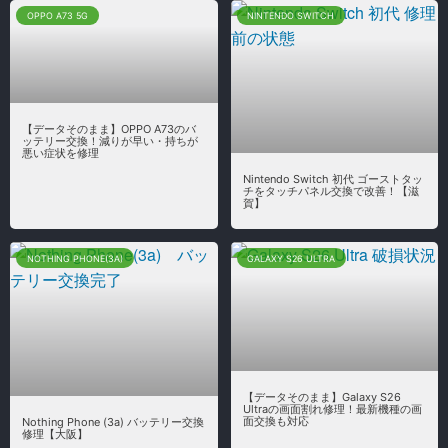
OPPO A73 5G
NINTENDO SWITCH
【データそのまま】OPPO A73のバ
ッテリー交換！減りが早い・持ちが
悪い症状を修理
Nintendo Switch 初代 ゴーストタッ
チをタッチパネル交換で改善！【滋
賀】
NOTHING PHONE(3A)
GALAXY S26 ULTRA
【データそのまま】Galaxy S26
Ultraの画面割れ修理！最新機種の画
面交換も対応
Nothing Phone (3a) バッテリー交換
修理【大阪】