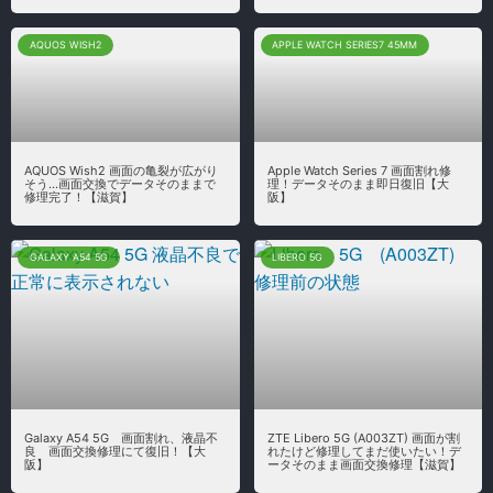
AQUOS WISH2
APPLE WATCH SERIES7 45MM
AQUOS Wish2 画面の亀裂が広がり
Apple Watch Series 7 画面割れ修
そう…画面交換でデータそのままで
理！データそのまま即日復旧【大
修理完了！【滋賀】
阪】
GALAXY A54 5G
LIBERO 5G
Galaxy A54 5G 画面割れ、液晶不
ZTE Libero 5G (A003ZT) 画面が割
良 画面交換修理にて復旧！【大
れたけど修理してまだ使いたい！デ
阪】
ータそのまま画面交換修理【滋賀】