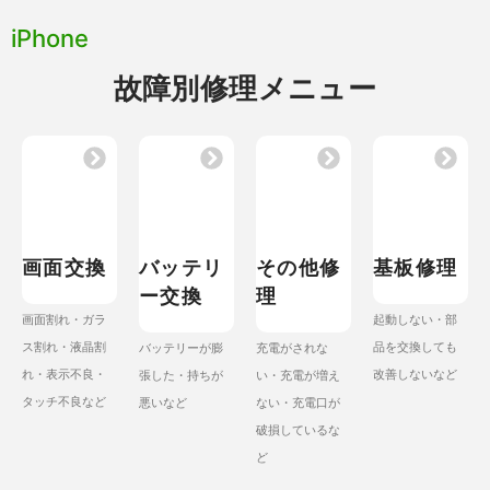
iPhone
故障別修理メニュー
画面交換
バッテリ
その他修
基板修理
ー交換
理
画面割れ・ガラ
起動しない・部
ス割れ・液晶割
品を交換しても
バッテリーが膨
充電がされな
れ・表示不良・
改善しないなど
張した・持ちが
い・充電が増え
タッチ不良など
悪いなど
ない・充電口が
破損しているな
ど