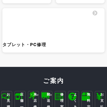
タブレット・PC修理
ご案内
お
店
来
郵
修
よ
無
お
Pickup
Pickup
見
舗
店
送
理
く
料
支
積
一
修
修
実
あ
宅
払