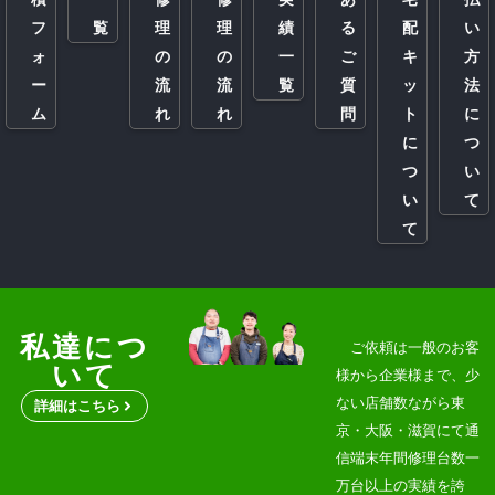
フ
覧
理
理
績
る
配
い
ォ
の
の
一
ご
キ
方
ー
流
流
覧
質
ッ
法
ム
れ
れ
問
ト
に
に
つ
つ
い
い
て
て
私達につ
ご依頼は一般のお客
いて
様から企業様まで、少
ない店舗数ながら東
詳細はこちら
京・大阪・滋賀にて通
信端末年間修理台数一
万台以上の実績を誇