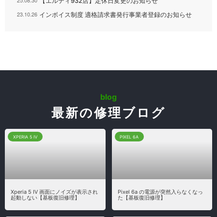
25.08.30
【エルティ932店】定休日変更のお知らせ
23.10.26
インボイス制度 適格請求書発行事業者登録のお知らせ
blog
最新の修理ブログ
XPERIA 5 Ⅳ
PIXEL 6A
Xperia 5 Ⅳ 画面にノイズが表示され
Pixel 6a の電源が突然入らなくなっ
起動しない【基板復旧修理】
た【基板復旧修理】