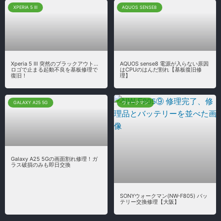
XPERIA 5 Ⅲ
AQUOS SENSE8
Xperia 5 Ⅲ 突然のブラックアウト…
AQUOS sense8 電源が入らない原因
ロゴで止まる起動不良を基板修理で
はCPUのはんだ割れ【基板復旧修
復旧！
理】
GALAXY A25 5G
ウォークマン
Galaxy A25 5Gの画面割れ修理！ガ
ラス破損のみも即日交換
SONYウォークマン(NW-F805) バッ
テリー交換修理【大阪】