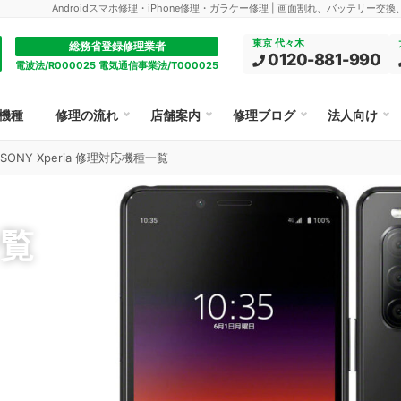
Androidスマホ修理・iPhone修理・ガラケー修理 | 画面割れ、バッテリー交
東京 代々木
総務省登録修理業者
0120-881-990
電波法/R000025 電気通信事業法/T000025
機種
修理の流れ
店舗案内
修理ブログ
法人向け
SONY Xperia 修理対応機種一覧
覧