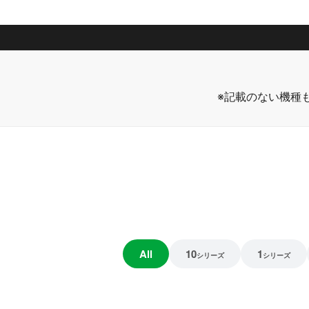
※記載のない機種
All
10
1
シリーズ
シリーズ