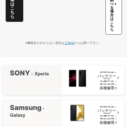
は
べ
る
こ
場
ち
合
ら
は
こ
ち
ら
※機種名がわからない場合は
こちら
からお調べ下さい。
SONY
- Xperia
画面交換
バッテリー
交換
充電不良
基板修理
各種修理
Samsung
-
画面交換
バッテリー
Galaxy
交換
充電不良
基板修理
各種修理