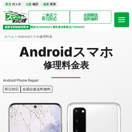
東京
代々木
大阪
梅田
滋賀
草津
ご来店で
全国郵送
即日対応
送料無料
総務省登録修理業者
電波法/R000025 電気通信事業法/T000025
ホーム
»
Androidスマホ修理料金
Androidスマホ
修理料金表
Android Phone Repair
即日対応
全国往復送料無料