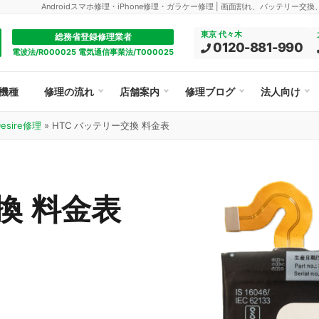
Androidスマホ修理・iPhone修理・ガラケー修理 | 画面割れ、バッテリー交
東京 代々木
総務省登録修理業者
0120-881-990
電波法/R000025 電気通信事業法/T000025
機種
修理の流れ
店舗案内
修理ブログ
法人向け
esire修理
»
HTC バッテリー交換 料金表
換 料金表