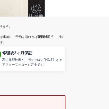
ります。
※1
即日対応
は事前にご予約を頂ければ
、ご郵
す。
修理後3ヶ月保証
高い修理技術と、 安心の3ヶ月保証付きで
アフターフォローも万全です。