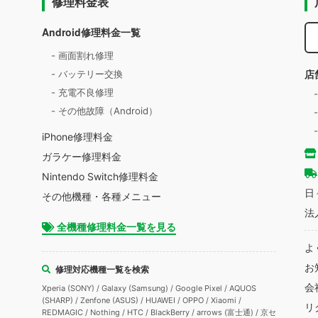
修理料金表
Android修理料金一覧
- 画面割れ修理
店
- バッテリー交換
- 充電不良修理
- その他故障（Android）
iPhone修理料金
ガラケー修理料金
Nintendo Switch修理料金
日
その他機種・各種メニュー
法
全機種修理料金一覧を見る
よ
お
修理対応機種一覧を検索
会
Xperia (SONY) / Galaxy (Samsung) / Google Pixel / AQUOS
(SHARP) / Zenfone (ASUS) / HUAWEI / OPPO / Xiaomi /
リ
REDMAGIC / Nothing / HTC / BlackBerry / arrows (富士通) / 京セ