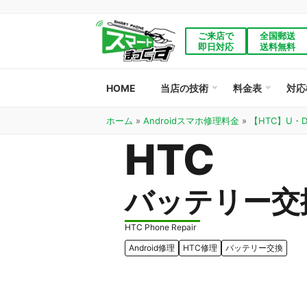
ご来店で
全国郵送
即日対応
送料無料
HOME
当店の技術
料金表
対応
ホーム
»
Androidスマホ修理料金
»
【HTC】U・D
HTC
バッテリー交
HTC Phone Repair
Android修理
HTC修理
バッテリー交換