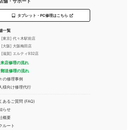
店舗・サポート
タブレット・PC修理はこちら
舗一覧
- [東京] 代々木駅前店
- [大阪] 大阪梅田店
- [滋賀] エルティ932店
来店修理の流れ
郵送修理の流れ
々の修理事例
人様向け修理代行
くあるご質問 (FAQ)
知らせ
社概要
クルート