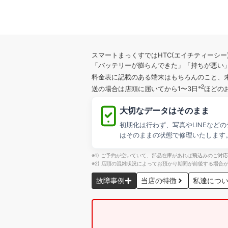
スマートまっくすではHTC(エイチティーシ
「バッテリーが膨らんできた」「持ちが悪い
料金表に記載のある端末はもちろんのこと、
※2
送の場合は店頭に届いてから1〜3日
ほどの
大切なデータはそのまま
初期化は行わず、写真やLINEなどの
はそのままの状態で修理いたします
※1) ご予約が空いていて、部品在庫があれば飛込みのご対
※2) 店頭の混雑状況によってお預かり期間が前後する場合
故障事例
当店の特徴
私達につ