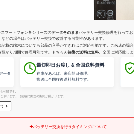
データそのまま
ー)スマートフォン各シリーズの
バッテリー交換修理を行ってお
」などの場合はバッテリー交換で改善する可能性があります。
未記載の端末についても部品の入手ができればご対応可能です。ご来店の場合
往復の送料は無料
お預かり期間で修理可能です。もちろん
、全国に対応致しま
最短即日お渡し & 全国送料無料
データ
在庫があれば、来店即日修理。
。
郵送は全国往復送料無料です。
応も可能です。
がございます。（前後に郵送の期間が掛かります）
いて
バッテリー交換を行うタイミングについて