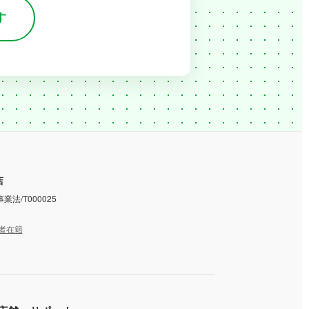
す
店
業法/T000025
者在籍