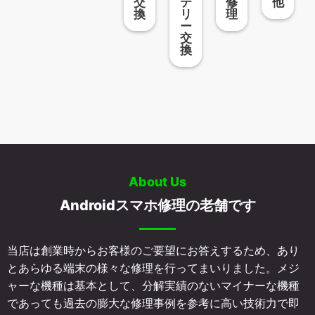
交
テ
修
他
換
リ
理
ー
交
換
About Us
Androidスマホ修理の老舗です
当店は創業時からお客様のご要望にお答えするため、あり
とあらゆる端末の様々な修理を行ってまいりました。メジ
ャーな機種は基本として、分解実績のないマイナーな機種
であっても過去の膨大な修理事例を参考に高い技術力で即