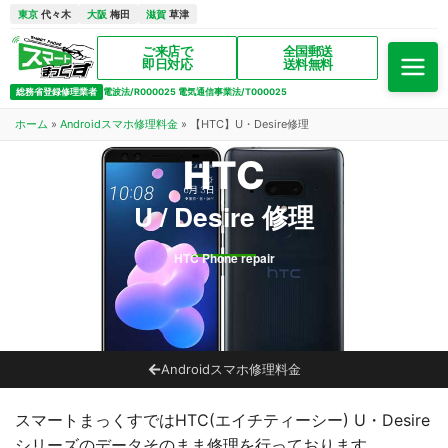
東京
代々木
大阪
梅田
滋賀
草津
ご来店で
全国郵送
即日対応
送料無料
総務省登録修理業者
電波法/R000025 電気通信事業法/T000025
ホーム
»
Androidスマホ修理料金
»
【HTC】U・Desire修理
HTC
U / Desire 修理
HTC Phone repair
Androidスマホ修理料金
スマートまっくすではHTC(エイチティーシー) U・Desire
シリーズのデータそのまま修理を行っております。