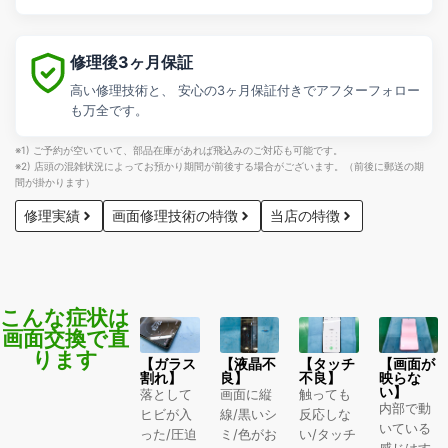
修理後3ヶ月保証
高い修理技術と、 安心の3ヶ月保証付きでアフターフォロー
も万全です。
※1) ご予約が空いていて、部品在庫があれば飛込みのご対応も可能です。
※2) 店頭の混雑状況によってお預かり期間が前後する場合がございます。（前後に郵送の期
間が掛かります）
修理実績
画面修理技術の特徴
当店の特徴
こんな症状は
画面交換で直
ります
【ガラス
【液晶不
【タッチ
【画面が
割れ】
良】
不良】
映らな
い】
落として
画面に縦
触っても
内部で動
ヒビが入
線/黒いシ
反応しな
いている
った/圧迫
ミ/色がお
い/タッチ
感じはす