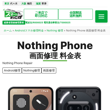
東京
代々木
大阪
梅田
滋賀
草津
ご来店で
全国郵送
即日対応
送料無料
総務省登録修理業者
電波法/R000025 電気通信事業法/T000025
ホーム
»
Androidスマホ修理料金
»
Nothing 修理
»
Nothing Phone 画面修理 料金表
Nothing Phone
画面修理 料金表
Nothing Phone Repair
Android修理
Nothing修理
画面修理