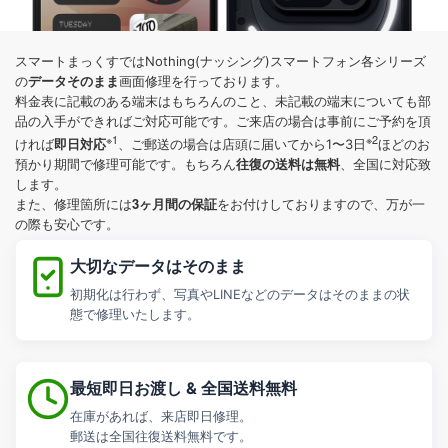
スマートまっくすではNothing(ナッシング)スマートフォン各シリーズ
データそのまま
の
画面修理を行っております。
料金表に記載のある端末はもちろんのこと、未記載の端末についても部
品の入手ができればご対応可能です。ご来店の場合は事前にご予約を頂
※1
※2
即日対応
ければ
、ご郵送の場合は店頭に届いてから1〜3日
ほどのお
往復の送料は無料
預かり期間で修理可能です。もちろん
、全国に対応致
します。
3ヶ月間の保証
また、修理箇所には
をお付けしておりますので、万が一
の際も安心です。
大切なデータはそのまま
初期化は行わず、写真やLINEなどのデータはそのままの状
態で修理いたします。
最短即日お渡し & 全国送料無料
在庫があれば、来店即日修理。
郵送は全国往復送料無料です。