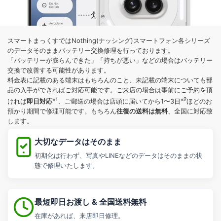
スマートまっくすではNothing(ナッシング)スマートフォン各シリーズ
のデータそのままバッテリー交換修理を行っております。
「バッテリーが膨らんできた」「持ちが悪い」などの場合はバッテリー
交換で改善する可能性があります。
料金表に記載のある端末はもちろんのこと、未記載の端末についても部
品の入手ができればご対応可能です。ご来店の場合は事前にご予約を頂
※1
※2
即日対応
ければ
、ご郵送の場合は店頭に届いてから1〜3日
ほどのお
往復の送料は無料
預かり期間で修理可能です。もちろん
、全国に対応致
します。
大切なデータはそのまま
初期化は行わず、写真やLINEなどのデータはそのままの状
態で修理いたします。
最短即日お渡し & 全国送料無料
在庫があれば、来店即日修理。