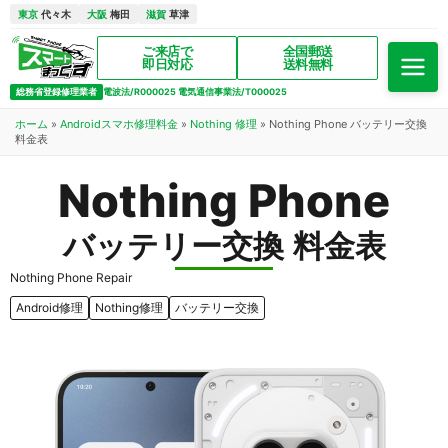
東京
代々木
大阪
梅田
滋賀
草津
ご来店で
全国郵送
即日対応
送料無料
総務省登録修理業者
電波法/R000025 電気通信事業法/T000025
ホーム
»
Androidスマホ修理料金
»
Nothing 修理
»
Nothing Phone バッテリー交換
料金表
Nothing Phone
バッテリー交換 料金表
Nothing Phone Repair
Android修理
Nothing修理
バッテリー交換