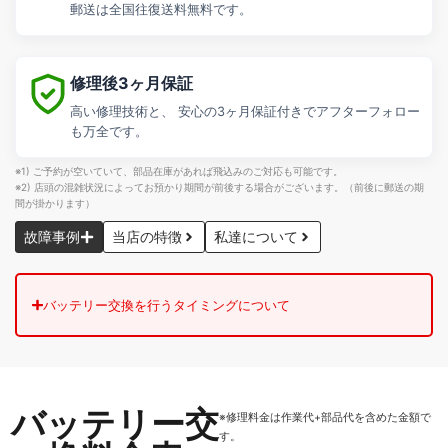
郵送は全国往復送料無料です。
修理後3ヶ月保証
高い修理技術と、 安心の3ヶ月保証付きでアフターフォロー
も万全です。
※1) ご予約が空いていて、部品在庫があれば飛込みのご対応も可能です。
※2) 店頭の混雑状況によってお預かり期間が前後する場合がございます。（前後に郵送の期
間が掛かります）
故障事例
当店の特徴
私達について
バッテリー交換を行うタイミングについて
バッテリー交
※修理料金は作業代+部品代を含めた金額で
す。