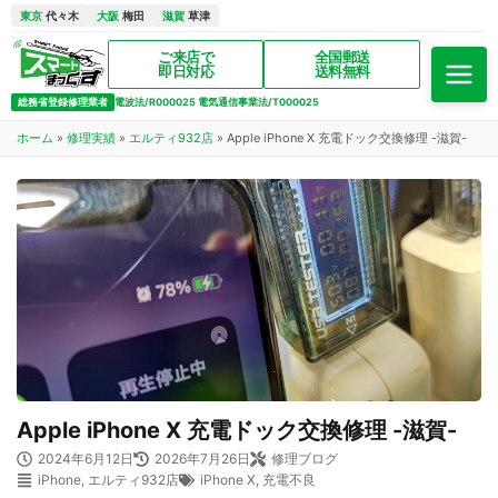
東京
代々木
大阪
梅田
滋賀
草津
ご来店で
全国郵送
即日対応
送料無料
総務省登録修理業者
電波法/R000025 電気通信事業法/T000025
ホーム
»
修理実績
»
エルティ932店
»
Apple iPhone X 充電ドック交換修理 -滋賀-
Apple iPhone X 充電ドック交換修理 -滋賀-
2024年6月12日
2026年7月26日
修理ブログ
iPhone
,
エルティ932店
iPhone X
,
充電不良