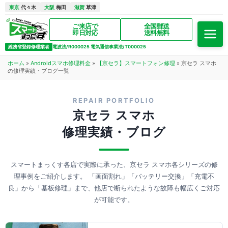
東京
代々木
大阪
梅田
滋賀
草津
ご来店で
全国郵送
即日対応
送料無料
総務省登録修理業者
電波法/R000025 電気通信事業法/T000025
ホーム
»
Androidスマホ修理料金
»
【京セラ】スマートフォン修理
»
京セラ スマホ
の修理実績・ブログ一覧
REPAIR PORTFOLIO
京セラ スマホ
修理実績・ブログ
スマートまっくす各店で実際に承った、京セラ スマホ各シリーズの修
理事例をご紹介します。
「画面割れ」「バッテリー交換」「充電不
良」から「基板修理」まで、他店で断られたような故障も幅広くご対応
が可能です。