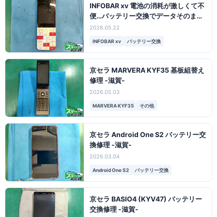
INFOBAR xv 電池の消耗が激しくて不
便…バッテリー交換でデータそのまま
修理【滋賀】
2026.05.22
INFOBAR xv
バッテリー交換
京セラ MARVERA KYF35 基板組替え
修理 -滋賀-
2026.05.03
MARVERA KYF35
その他
京セラ Android One S2 バッテリー交
換修理 -滋賀-
2026.03.04
Android One S2
バッテリー交換
京セラ BASIO4 (KYV47) バッテリー
交換修理 -滋賀-