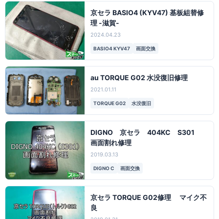
京セラ BASIO4 (KYV47) 基板組替修
理 -滋賀-
2024.04.23
BASIO4 KYV47
画面交換
au TORQUE G02 水没復旧修理
2021.01.11
TORQUE G02
水没復旧
DIGNO 京セラ 404KC S301
画面割れ修理
2019.03.13
DIGNO C
画面交換
京セラ TORQUE G02修理 マイク不
良