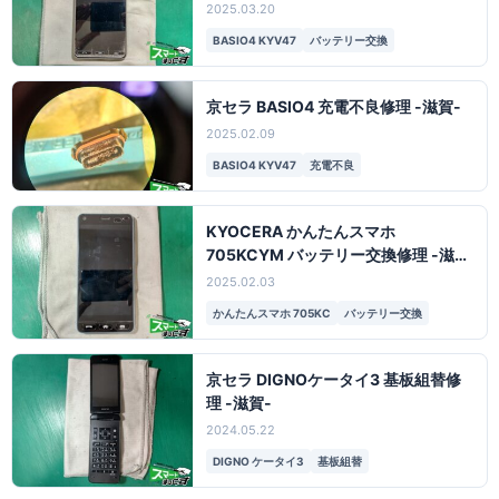
2025.03.20
BASIO4 KYV47
バッテリー交換
京セラ BASIO4 充電不良修理 -滋賀-
2025.02.09
BASIO4 KYV47
充電不良
KYOCERA かんたんスマホ
705KCYM バッテリー交換修理 -滋
賀-
2025.02.03
かんたんスマホ 705KC
バッテリー交換
京セラ DIGNOケータイ3 基板組替修
理 -滋賀-
2024.05.22
DIGNO ケータイ3
基板組替