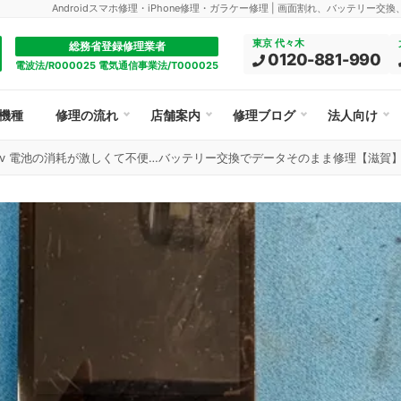
Androidスマホ修理・iPhone修理・ガラケー修理 | 画面割れ、バッテリー交
東京 代々木
総務省登録修理業者
0120-881-990
電波法/R000025 電気通信事業法/T000025
機種
修理の流れ
店舗案内
修理ブログ
法人向け
AR xv 電池の消耗が激しくて不便…バッテリー交換でデータそのまま修理【滋賀