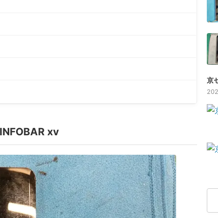
京セ
202
OBAR xv