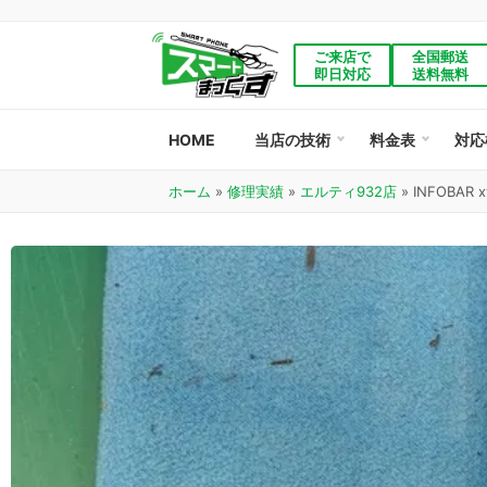
ご来店で
全国郵送
即日対応
送料無料
HOME
当店の技術
料金表
対応
ホーム
»
修理実績
»
エルティ932店
»
INFOB