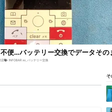
しくて不便…バッテリー交換でデータそ
2店
INFOBAR xv
,
バッテリー交換
そ