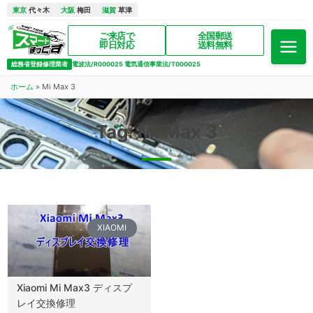
東京
代々木
大阪
梅田
滋賀
草津
ご来店で
全国郵送
即日対応
送料無料
総務省登録修理業者
電波法/R000025 電気通信事業法/T000025
ホーム
»
Mi Max 3
Tag: Mi Max 3
XIAOMI
Xiaomi Mi Max3 ディスプ
レイ交換修理