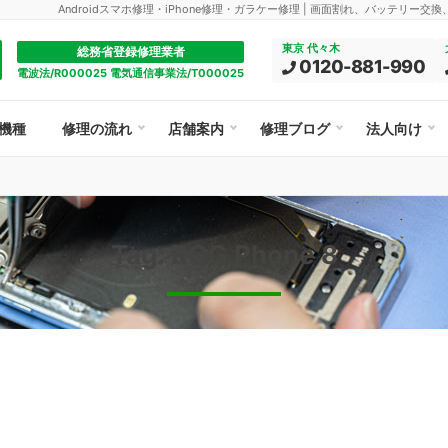
Androidスマホ修理・iPhone修理・ガラケー修理 | 画面割れ、バッテリー交
東京 代々木
総務省登録修理業者
0120-881-990
電波法/R000025 電気通信事業法/T000025
機種
修理の流れ
店舗案内
修理ブログ
法人向け
Tag: ROG Phone 8