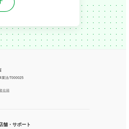
す
店
業法/T000025
者在籍
店舗・サポート