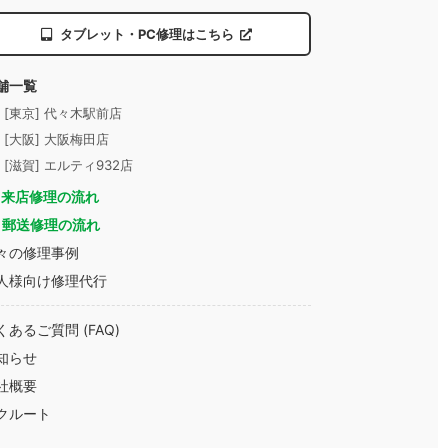
タブレット・PC修理はこちら
舗一覧
- [東京] 代々木駅前店
- [大阪] 大阪梅田店
- [滋賀] エルティ932店
来店修理の流れ
郵送修理の流れ
々の修理事例
人様向け修理代行
くあるご質問 (FAQ)
知らせ
社概要
クルート