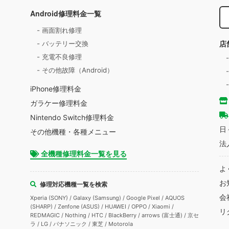
Android修理料金一覧
- 画面割れ修理
店
- バッテリー交換
- 充電不良修理
- その他故障（Android）
iPhone修理料金
ガラケー修理料金
Nintendo Switch修理料金
日
その他機種・各種メニュー
法
全機種修理料金一覧を見る
よ
お
修理対応機種一覧を検索
会
Xperia (SONY) / Galaxy (Samsung) / Google Pixel / AQUOS
(SHARP) / Zenfone (ASUS) / HUAWEI / OPPO / Xiaomi /
リ
REDMAGIC / Nothing / HTC / BlackBerry / arrows (富士通) / 京セ
ラ / LG / パナソニック / 東芝 / Motorola