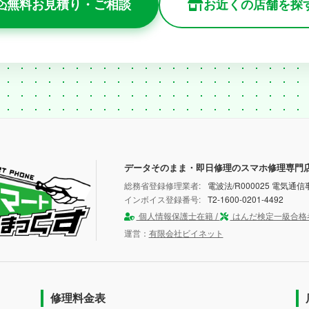
無料お見積り・ご相談
お近くの店舗を探
データそのまま・即日修理のスマホ修理専門
総務省登録修理業者:
電波法/R000025 電気通信事
インボイス登録番号:
T2-1600-0201-4492
個人情報保護士在籍 /
はんだ検定一級合格
運営：
有限会社ビイネット
修理料金表