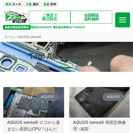
東京
代々木
大阪
梅田
滋賀
草津
ご来店で
全国郵送
即日対応
送料無料
総務省登録修理業者
電波法/R000025 電気通信事業法/T000025
ホーム
»
AQUOS sense6
Tag: AQUOS sense6
AQUOS
AQUOS
AQUOS sense6 ロゴから進
AQUOS sense6 画面交換修
まない原因はCPU？はんだ
理 -滋賀-