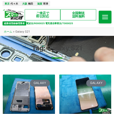
東京
代々木
大阪
梅田
滋賀
草津
ご来店で
全国郵送
即日対応
送料無料
総務省登録修理業者
電波法/R000025 電気通信事業法/T000025
ホーム
»
Galaxy S21
Tag: Galaxy S21
GALAXY
GALAXY