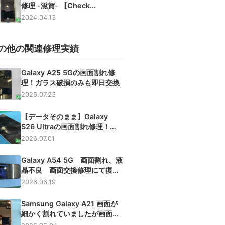
修理 -滋賀- 【Check
BATTERY】
2024.04.13
の他の関連修理実績
Galaxy A25 5Gの画面割れ修
理！ガラス破損のみも即日交換
2026.07.23
【データそのまま】Galaxy
S26 Ultraの画面割れ修理！最
新機種の画面交換も対応
2026.07.01
Galaxy A54 5G 画面割れ、液
晶不良 画面交換修理にて復
旧！【大阪】
2026.06.19
Samsung Galaxy A21 画面が
細かく割れていましたが画面交
換にて無事修理完了です 【滋