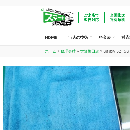
ご来店で
全国郵送
即日対応
送料無料
HOME
当店の技術
料金表
対応
ホーム
»
修理実績
»
大阪梅田店
»
Galaxy S21