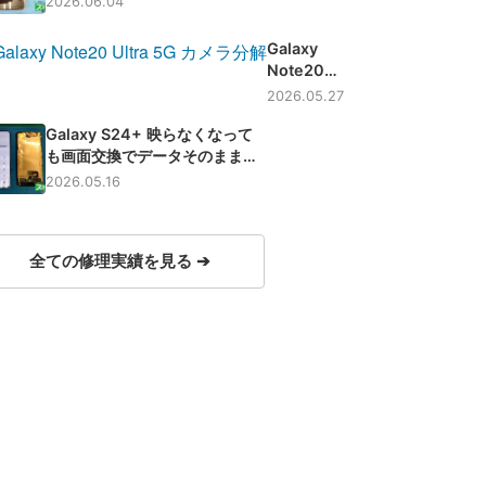
2026.06.04
賀】
Galaxy
Note20
Ultra 5G
2026.05.27
ピントが合
Galaxy S24+ 映らなくなって
わない症状
も画面交換でデータそのまま即
もカメラ交
日修理【滋賀】
換で即日修
2026.05.16
理！【滋
賀】
全ての修理実績を見る ➔