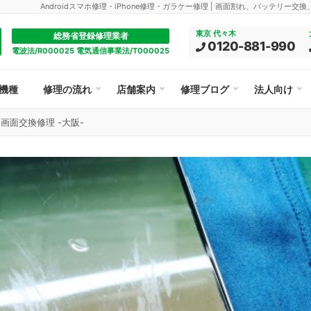
Androidスマホ修理・iPhone修理・ガラケー修理 | 画面割れ、バッテリー交
東京 代々木
総務省登録修理業者
0120-881-990
電波法/R000025 電気通信事業法/T000025
機種
修理の流れ
店舗案内
修理ブログ
法人向け
 5G 画面交換修理 -大阪-