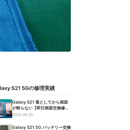
alaxy S21 5Gの修理実績
Galaxy S21 落としてから画面
が映らない【即日画面交換修
理】
2025.06.25
Galaxy S21 5G バッテリー交換