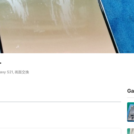
-
axy S21
,
画面交換
G