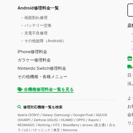
Android修理料金一覧
- 画面割れ修理
店
- バッテリー交換
- 充電不良修理
- その他故障（Android）
iPhone修理料金
ガラケー修理料金
Nintendo Switch修理料金
日
その他機種・各種メニュー
法
全機種修理料金一覧を見る
よ
お
修理対応機種一覧を検索
会
Xperia (SONY) / Galaxy (Samsung) / Google Pixel / AQUOS
(SHARP) / Zenfone (ASUS) / HUAWEI / OPPO / Xiaomi /
リ
REDMAGIC / Nothing / HTC / BlackBerry / arrows (富士通) / 京セ
ラ / LG / パナソニック / 東芝 / Motorola