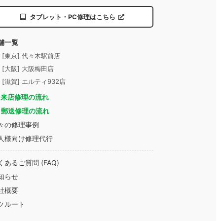
タブレット・PC修理はこちら
舗一覧
- [東京] 代々木駅前店
- [大阪] 大阪梅田店
- [滋賀] エルティ932店
来店修理の流れ
郵送修理の流れ
々の修理事例
人様向け修理代行
くあるご質問 (FAQ)
知らせ
社概要
クルート