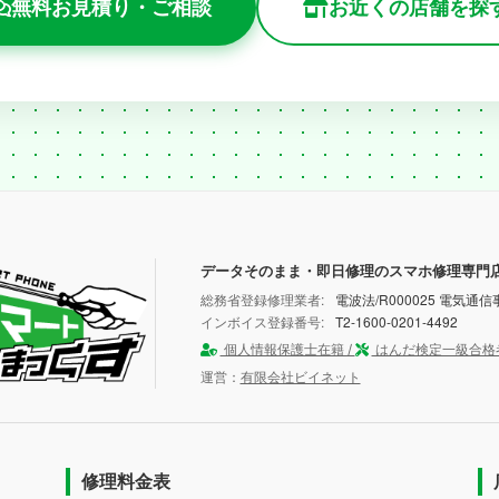
無料お見積り・ご相談
お近くの店舗を探
データそのまま・即日修理のスマホ修理専門
総務省登録修理業者:
電波法/R000025 電気通信事
インボイス登録番号:
T2-1600-0201-4492
個人情報保護士在籍 /
はんだ検定一級合格
運営：
有限会社ビイネット
修理料金表