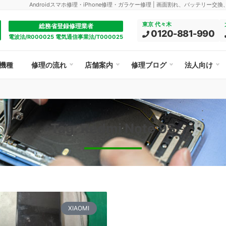
Androidスマホ修理・iPhone修理・ガラケー修理 | 画面割れ、バッテリー交
東京 代々木
総務省登録修理業者
0120-881-990
電波法/R000025 電気通信事業法/T000025
機種
修理の流れ
店舗案内
修理ブログ
法人向け
Tag: Redmi Note 9S
XIAOMI