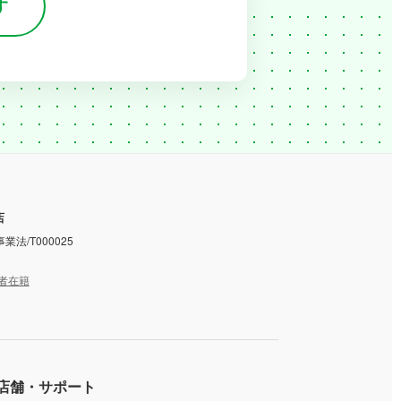
す
店
業法/T000025
者在籍
店舗・サポート