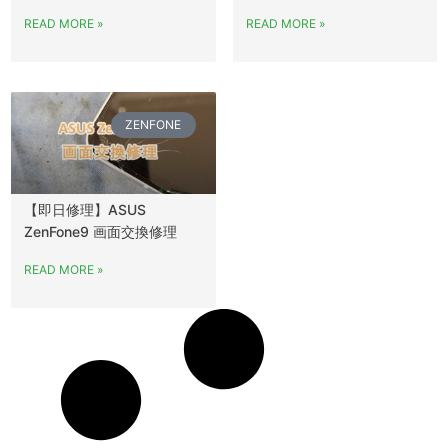
READ MORE »
READ MORE »
ZENFONE
【即日修理】ASUS
ZenFone9 画面交換修理
READ MORE »