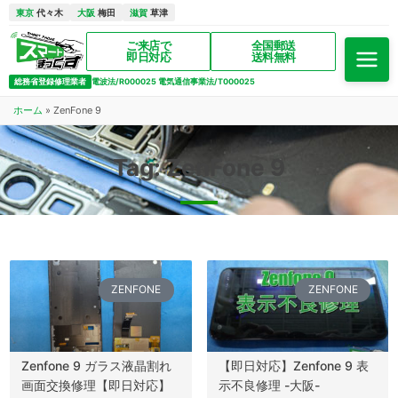
東京
代々木
大阪
梅田
滋賀
草津
ご来店で
全国郵送
即日対応
送料無料
総務省登録修理業者
電波法/R000025 電気通信事業法/T000025
ホーム
»
ZenFone 9
Tag: ZenFone 9
ZENFONE
ZENFONE
Zenfone 9 ガラス液晶割れ
【即日対応】Zenfone 9 表
画面交換修理【即日対応】
示不良修理 -大阪-