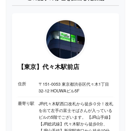
基板上の電圧ライン解析、リーク調査、ショート箇所
特定、サーモグラフィを用いた故障診断に加え、
CPU・UFS/eMMC・RAM・PMICなどBGAチップのリ
ボールや移植作業にも対応。
回路図・情報が少ない機種においても、実測値や回路
推測から故障箇所を絞り込み、データ保持を前提とし
た復旧を得意としている。
「メーカー修理不可」「データ復旧不可」と案内され
た端末でも、最後まで可能性を追求し、復旧へ繋げる
高度な基板修理技術を強みとしている。
【東京】代々木駅前店
住所
〒151-0053 東京都渋谷区代々木1丁目
32-12 HOUWAビル5F
最寄り駅
JR代々木駅西口改札から徒歩０分！改札
を出て左手の富士そばさんが入っている
ビルの5階でございます。 【JR山手線】
【JR総武線】代々木駅から徒歩0分、
【JR山手線】新宿駅南口から徒歩10分