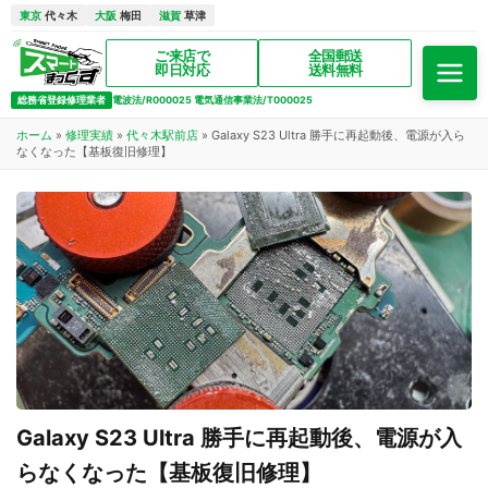
東京
代々木
大阪
梅田
滋賀
草津
ご来店で
全国郵送
即日対応
送料無料
総務省登録修理業者
電波法/R000025 電気通信事業法/T000025
ホーム
»
修理実績
»
代々木駅前店
»
Galaxy S23 Ultra 勝手に再起動後、電源が入ら
なくなった【基板復旧修理】
Galaxy S23 Ultra 勝手に再起動後、電源が入
らなくなった【基板復旧修理】