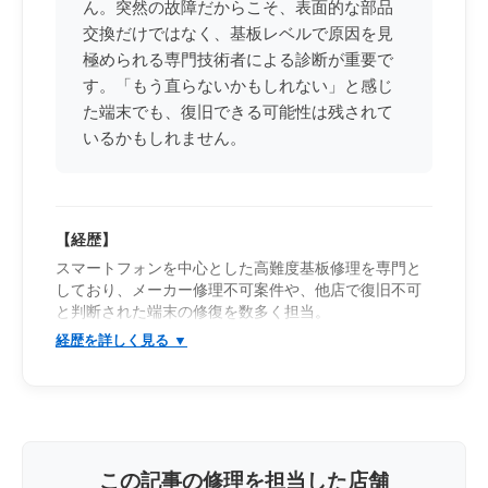
ん。突然の故障だからこそ、表面的な部品
交換だけではなく、基板レベルで原因を見
極められる専門技術者による診断が重要で
す。「もう直らないかもしれない」と感じ
た端末でも、復旧できる可能性は残されて
いるかもしれません。
【経歴】
スマートフォンを中心とした高難度基板修理を専門と
しており、メーカー修理不可案件や、他店で復旧不可
と判断された端末の修復を数多く担当。
iPhone・Androidを問わず幅広い機種に対応し、一般的
なパーツ交換では改善しない重度故障の解析・復旧を
得意としている。
特に、「電源が入らない」「起動途中で停止する」
「充電反応が不安定」「発熱を伴うショート」「デー
タだけでも取り出したい」といった高度障害案件に対
し、基板レベルでの診断・修復を行っている。
この記事の修理を担当した店舗