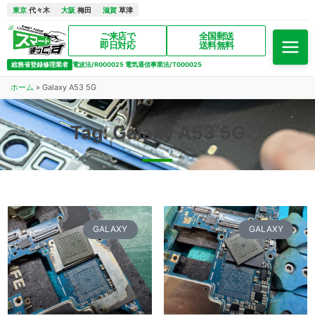
東京
代々木
大阪
梅田
滋賀
草津
ご来店で
全国郵送
即日対応
送料無料
総務省登録修理業者
電波法/R000025 電気通信事業法/T000025
ホーム
»
Galaxy A53 5G
Tag: Galaxy A53 5G
GALAXY
GALAXY