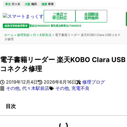
東京
代々木
大阪
梅田
滋賀
草津
ご来店で
全国郵送
即日対応
送料無料
総務省登録修理業者
電波法/R000025 電気通信事業法/T000025
ホーム
»
修理実績
»
代々木駅前店
»
電子書籍リーダー 楽天KOBO Clara USBコネク
タ修理
電子書籍リーダー 楽天KOBO Clara USB
コネクタ修理
2019年12月4日
2026年6月16日
修理ブログ
その他
,
代々木駅前店
その他
,
充電不良
目次