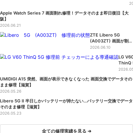
(
2
F
Apple Watch Series 7 画面割れ修理！データそのまま即日復旧【大
阪】
2026.06.21
ZTE Libero 5G
(A003ZT) 画面が割れ
たけど修理してまだ使
2026.06.10
いたい！データそのま
LG V6
ま画面交換修理【滋
ThinQ
賀】
充電中
2026.0
んでし
UMIDIGI A15 突然、画面が表示できなくなった 画面交換でデータその
い、充
まま修理【滋賀】
きなく
2026.05.26
た端末
電口修
Libero 5G Ⅱ 半日しかバッテリーが持たない…バッテリー交換でデータ
【滋賀
そのまま修理【滋賀】
2026.05.23
全ての修理実績を見る ➔