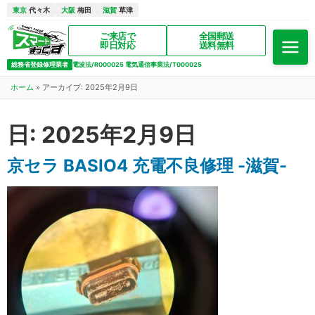
東京
代々木
大阪
梅田
滋賀
草津
ご来店で
全国郵送
即日対応
送料無料
総務省登録修理業者
電波法/R000025 電気通信事業法/T000025
ホーム
»
アーカイブ: 2025年2月9日
日:
2025年2月9日
京セラ BASIO4 充電不良修理 -滋賀-