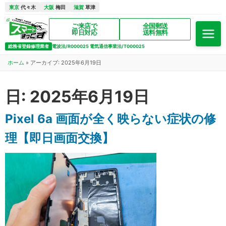
東京
代々木
大阪
梅田
滋賀
草津
ご来店で
全国郵送
即日対応
送料無料
総務省登録修理業者
電波法/R000025 電気通信事業法/T000025
ホーム
»
アーカイブ: 2025年6月19日
日:
2025年6月19日
Pixel 6a 画面が全く映らない症状の修
理【即日画面交換】