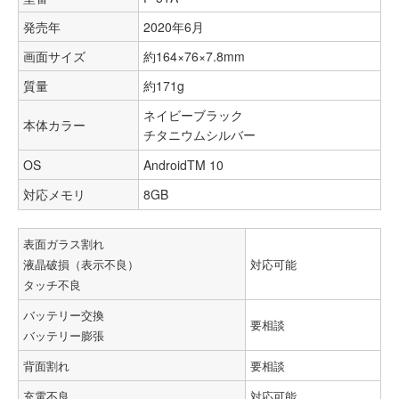
発売年
2020年6月
画面サイズ
約164×76×7.8mm
質量
約171g
ネイビーブラック
本体カラー
チタニウムシルバー
OS
AndroidTM 10
8GB
対応メモリ
表面ガラス割れ
液晶破損（表示不良）
対応可能
タッチ不良
バッテリー交換
要相談
バッテリー膨張
背面割れ
要相談
充電不良
対応可能