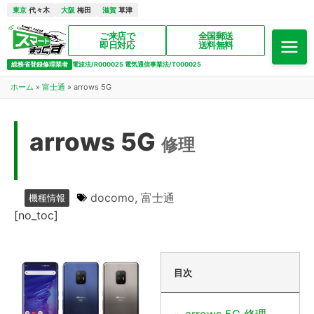
東京
代々木
大阪
梅田
滋賀
草津
ご来店で
全国郵送
即日対応
送料無料
総務省登録修理業者
電波法/R000025 電気通信事業法/T000025
ホーム
»
富士通
»
arrows 5G
arrows 5G
修理
docomo
,
富士通
機種情報
[no_toc]
目次