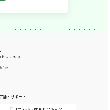
店
業法/T000025
者在籍
店舗・サポート
タブレット・PC修理はこちら