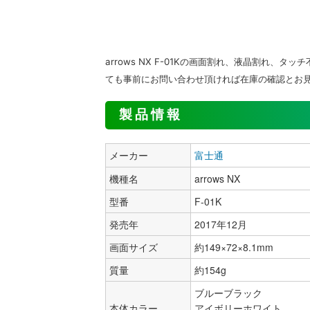
arrows NX F-01Kの画面割れ、液晶割れ
ても事前にお問い合わせ頂ければ在庫の確認とお
製品情報
メーカー
富士通
機種名
arrows NX
型番
F-01K
発売年
2017年12月
画面サイズ
約149×72×8.1mm
質量
約154g
ブルーブラック
本体カラー
アイボリーホワイト