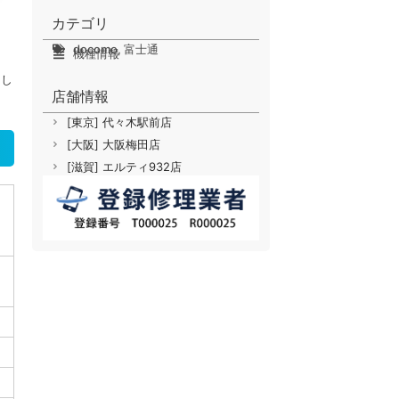
カテゴリ
docomo
,
富士通
機種情報
まし
店舗情報
[東京] 代々木駅前店
[大阪] 大阪梅田店
[滋賀] エルティ932店