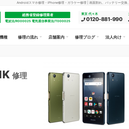
Androidスマホ修理・iPhone修理・ガラケー修理 | 画面割れ、バッテリー交
東京 代々木
総務省登録修理業者
0120-881-990
電波法/R000025 電気通信事業法/T000025
機種
修理の流れ
店舗案内
修理ブログ
法人向け
1K
修理