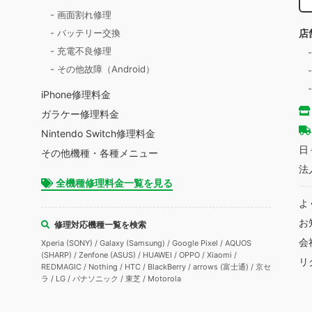
- 画面割れ修理
店
- バッテリー交換
- 充電不良修理
- その他故障（Android）
iPhone修理料金
ガラケー修理料金
Nintendo Switch修理料金
日
その他機種・各種メニュー
法
全機種修理料金一覧を見る
よ
お
修理対応機種一覧を検索
会
Xperia (SONY) / Galaxy (Samsung) / Google Pixel / AQUOS
(SHARP) / Zenfone (ASUS) / HUAWEI / OPPO / Xiaomi /
リ
REDMAGIC / Nothing / HTC / BlackBerry / arrows (富士通) / 京セ
ラ / LG / パナソニック / 東芝 / Motorola