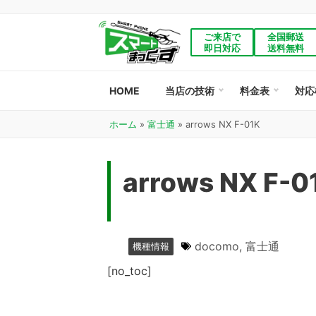
ご来店で
全国郵送
即日対応
送料無料
HOME
当店の技術
料金表
対応
ホーム
»
富士通
»
arrows NX F-01K
arrows NX F-0
docomo
,
富士通
機種情報
[no_toc]