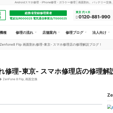
Androidスマホ修理・iPhone修理・ガラケー修理 | 画面割れ、バッテリー交
東京 代々木
送
総務省登録修理業者
0120-881-990
料
電波法/R000025 電気通信事業法/T000025
機種
修理の流れ
店舗案内
修理ブログ
法人向け
enfone8 Flip 画面割れ修理-東京- スマホ修理店の修理解説ブログ！
 画面割れ修理-東京- スマホ修理店の修理
ZenFone 8 Flip
,
画面交換
Ze