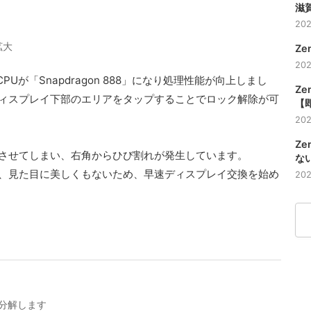
滋賀
202
拡大
Ze
202
pはCPUが「Snapdragon 888」になり処理性能が向上しまし
Ze
ィスプレイ下部のエリアをタップすることでロック解除が可
【
202
Z
させてしまい、右角からひび割れが発生しています。
な
、見た目に美しくもないため、早速ディスプレイ交換を始め
202
分解します