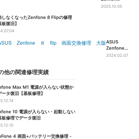
Flip 画面
2025.10.05
交換修理 -
しなくなったZenfone 8 Flipの修理
滋賀-
基板復旧】
4.07.04
ASUS
Zenfone8
Flip 画面交
2024.02.07
換修理
【即日修
の他の関連修理実績
理】
nfone Max M1 電源が入らない状態か
データ復旧【基板修理】
5.12.14
nfone 10 電源が入らない・起動しない
基板修理でデータ復旧
5.12.10
nFone 4 画面+バッテリー交換修理 -