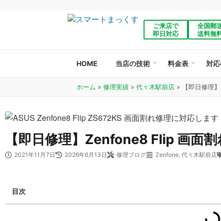
ご来店で
全国郵
即日対応
送料無
HOME
当店の技術
料金表
対応
ホーム
»
修理実績
»
代々木駅前店
»
【即日修理】Z
【即日修理】Zenfone8 Flip
2021年11月7日
2026年6月13日
修理ブログ
Zenfone
,
代々木駅前店
目次