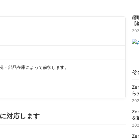
起動
【
202
状況・部品在庫によって前後します。
そ
Ze
ら
202
Ze
れ修理に対応します
を
202
Ze