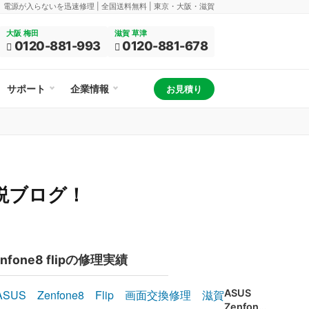
換、電源が入らないを迅速修理 | 全国送料無料 | 東京・大阪・滋賀
大阪 梅田
滋賀 草津
0120-881-993
0120-881-678
サポート
企業情報
お見積り
解説ブログ！
nfone8 flipの修理実績
ASUS
Zenfone8