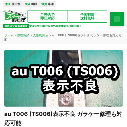
東京
代々木
大阪
梅田
滋賀
草津
ご来店で
全国郵送
即日対応
送料無料
総務省登録修理業者
電波法/R000025 電気通信事業法/T000025
ホーム
»
修理実績
»
大阪梅田店
»
au T006 (TS006)表示不良 ガラケー修理も対応可
能
au T006 (TS006)表示不良 ガラケー修理も対
応可能