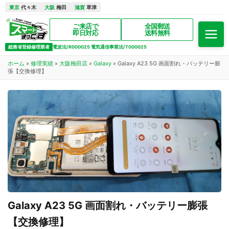
東京
代々木
大阪
梅田
滋賀
草津
ご来店で
全国郵送
即日対応
送料無料
総務省登録修理業者
電波法/R000025 電気通信事業法/T000025
ホーム
»
修理実績
»
大阪梅田店
»
Galaxy
»
Galaxy A23 5G 画面割れ・バッテリー膨
張【交換修理】
Galaxy A23 5G 画面割れ・バッテリー膨張
【交換修理】