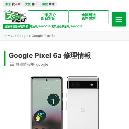
東京
代々木
大阪
梅田
滋賀
草津
ご来店で
全国郵送
即日対応
送料無料
総務省登録修理業者
電波法/R000025 電気通信事業法/T000025
ホーム
»
Google
»
Google Pixel 6a
Google Pixel 6a 修理情報
機種情報
google