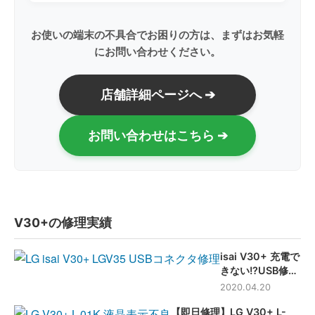
お使いの端末の不具合でお困りの方は、まずはお気軽
にお問い合わせください。
店舗詳細ページへ ➔
お問い合わせはこちら ➔
V30+の修理実績
isai V30+ 充電で
きない!?USB修
理-東京-修理解
2020.04.20
説！
【即日修理】LG V30+ L-