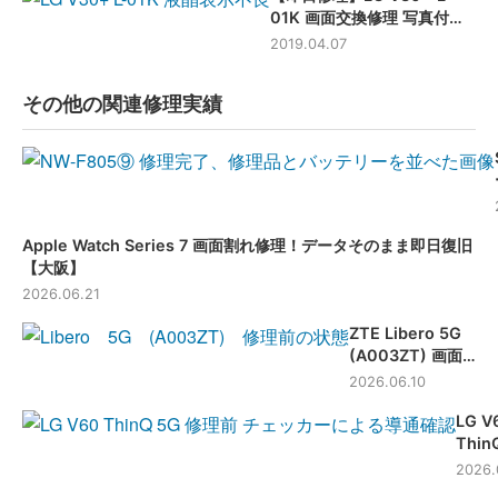
01K 画面交換修理 写真付き
で修理解説！
2019.04.07
その他の関連修理実績
Apple Watch Series 7 画面割れ修理！データそのまま即日復旧
【大阪】
2026.06.21
ZTE Libero 5G
(A003ZT) 画面
が割れたけど修理
2026.06.10
してまだ使いた
LG V
い！データそのま
Thin
ま画面交換修理
充電
【滋賀】
2026.
んで