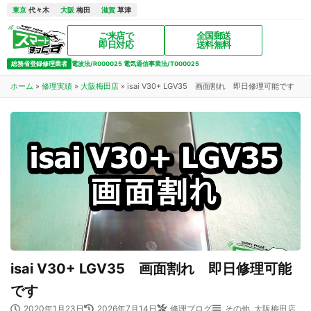
東京
代々木
大阪
梅田
滋賀
草津
ご来店で
全国郵送
即日対応
送料無料
総務省登録修理業者
電波法/R000025 電気通信事業法/T000025
ホーム
»
修理実績
»
大阪梅田店
»
isai V30+ LGV35 画面割れ 即日修理可能です
isai V30+ LGV35 画面割れ 即日修理可能
です
2020年1月23日
2026年7月14日
修理ブログ
その他
,
大阪梅田店