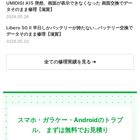
UMIDIGI A15 突然、画面が表示できなくなった 画面交換でデー
い、
タそのまま修理【滋賀】
きな
た端
2026.05.26
電口
Libero 5G Ⅱ 半日しかバッテリーが持たない…バッテリー交換で
【滋
データそのまま修理【滋賀】
2026.05.23
全ての修理実績を見る ➔
スマホ・ガラケー・Androidのトラブ
ル、
まずは無料でお見積り