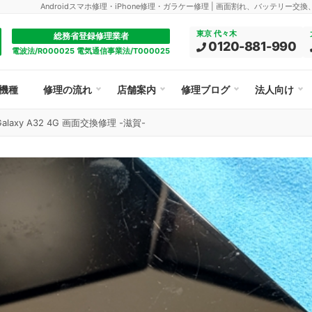
Androidスマホ修理・iPhone修理・ガラケー修理 | 画面割れ、バッテリー交
東京 代々木
総務省登録修理業者
0120-881-990
電波法/R000025 電気通信事業法/T000025
機種
修理の流れ
店舗案内
修理ブログ
法人向け
Galaxy A32 4G 画面交換修理 -滋賀-