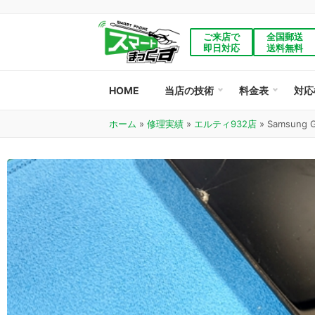
ご来店で
全国郵送
即日対応
送料無料
HOME
当店の技術
料金表
対応
ホーム
»
修理実績
»
エルティ932店
»
Samsung 