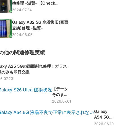
換修理 -滋賀- 【Check
BATTERY】
2024.07.24
Galaxy A32 5G 水没復旧(画面
交換)修理 -滋賀-
2024.06.05
の他の関連修理実績
laxy A25 5Gの画面割れ修理！ガラス
損のみも即日交換
6.07.23
【データ
そのま
ま】
2026.07.01
Galaxy
Galaxy
S26 Ultra
A54 5G
の画面割
画面割
れ修理！
2026.06.19