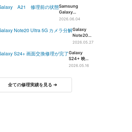
れ、液晶
最新機種
Samsung
不良 画
の画面交
Galaxy
面交換修
換も対応
A21 画面が
理にて復
2026.06.04
細かく割れ
旧！【大
Galaxy
ていました
阪】
Note20
が画面交換
Ultra 5G
にて無事修
2026.05.27
ピントが合
理完了です
Galaxy
わない症状
【滋賀】
S24+ 映
もカメラ交
らなくな
換で即日修
2026.05.16
っても画
理！【滋
面交換で
賀】
データそ
全ての修理実績を見る ➔
のまま即
日修理
【滋賀】