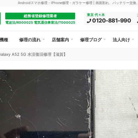
Androidスマホ修理・iPhone修理・ガラケー修理 | 画面割れ、バッテリー交
東京 代々木
総務省登録修理業者
0120-881-990
電波法/R000025 電気通信事業法/T000025
機種
修理の流れ
店舗案内
修理ブログ
法人向け
 Galaxy A52 5G 水没復旧修理【滋賀】