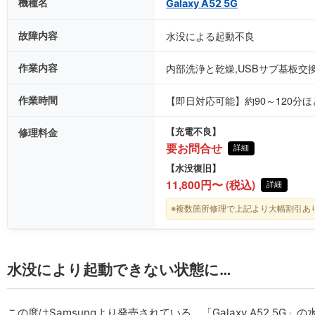
機種名
Galaxy A52 5G
故障内容
水没による起動不良
作業内容
内部洗浄と乾燥,USBサブ基板交
作業時間
【即日対応可能】約90～120分
修理料金
【充電不良】
要お問合せ
詳細
【水没復旧】
11,800円〜 (税込)
詳細
※複数箇所修理で上記より大幅割引あ
水没により起動できない状態に…
この度はSamsungより発売されている、「Galaxy A52 