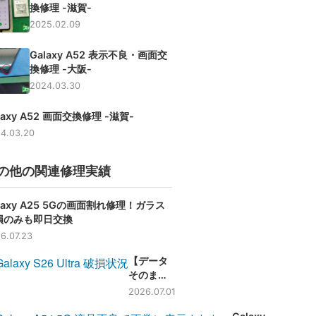
換修理 -滋賀-
2025.02.09
Galaxy A52 表示不良・画面交
換修理 -大阪-
2024.03.30
laxy A52 画面交換修理 -滋賀-
4.03.20
の他の関連修理実績
laxy A25 5Gの画面割れ修理！ガラス
損のみも即日交換
6.07.23
【データ
そのま
ま】
2026.07.01
Galaxy