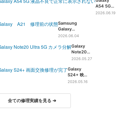
Galaxy
S26 Ultra
A54 5G
の画面割
画面割
れ修理！
2026.06.19
れ、液晶
最新機種
Samsung
不良 画
の画面交
Galaxy
面交換修
換も対応
A21 画面が
理にて復
2026.06.04
細かく割れ
旧！【大
Galaxy
ていました
阪】
Note20
が画面交換
Ultra 5G
にて無事修
2026.05.27
ピントが合
理完了です
Galaxy
わない症状
【滋賀】
S24+ 映
もカメラ交
らなくな
換で即日修
2026.05.16
っても画
理！【滋
面交換で
賀】
データそ
全ての修理実績を見る ➔
のまま即
日修理
【滋賀】