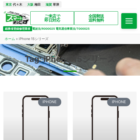
東京
代々木
大阪
梅田
滋賀
草津
ご来店で
全国郵送
即日対応
送料無料
総務省登録修理業者
電波法/R000025 電気通信事業法/T000025
ホーム
»
iPhone 15シリーズ
Tag: iPhone 15シリーズ
IPHONE
IPHONE