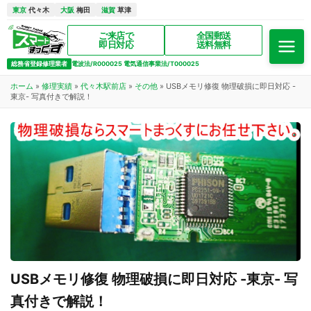
東京
代々木
大阪
梅田
滋賀
草津
ご来店で
全国郵送
即日対応
送料無料
総務省登録修理業者
電波法/R000025 電気通信事業法/T000025
ホーム
»
修理実績
»
代々木駅前店
»
その他
»
USBメモリ修復 物理破損に即日対応 -
東京- 写真付きで解説！
USBメモリ修復 物理破損に即日対応 -東京- 写
真付きで解説！