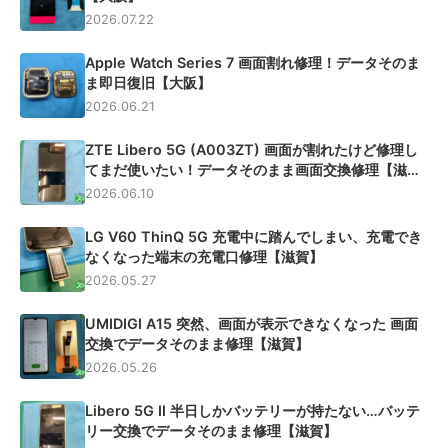
2026.07.22
Apple Watch Series 7 画面割れ修理！データそのま
ま即日復旧【大阪】
2026.06.21
ZTE Libero 5G (A003ZT) 画面が割れたけど修理し
てまだ使いたい！データそのまま画面交換修理【滋
賀】
2026.06.10
LG V60 ThinQ 5G 充電中に踏んでしまい、充電でき
なくなった端末の充電口修理【滋賀】
2026.05.27
UMIDIGI A15 突然、画面が表示できなくなった 画面
交換でデータそのまま修理【滋賀】
2026.05.26
Libero 5G Ⅱ 半日しかバッテリーが持たない…バッテ
リー交換でデータそのまま修理【滋賀】