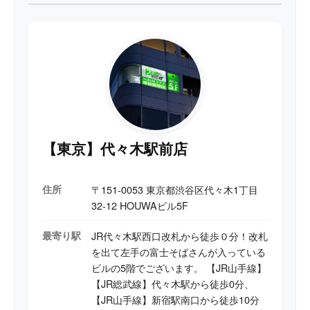
基板上の電圧ライン解析、リーク調査、ショート箇所
特定、サーモグラフィを用いた故障診断に加え、
CPU・UFS/eMMC・RAM・PMICなどBGAチップのリ
ボールや移植作業にも対応。
回路図・情報が少ない機種においても、実測値や回路
推測から故障箇所を絞り込み、データ保持を前提とし
た復旧を得意としている。
「メーカー修理不可」「データ復旧不可」と案内され
た端末でも、最後まで可能性を追求し、復旧へ繋げる
高度な基板修理技術を強みとしている。
【東京】代々木駅前店
住所
〒151-0053 東京都渋谷区代々木1丁目
32-12 HOUWAビル5F
最寄り駅
JR代々木駅西口改札から徒歩０分！改札
を出て左手の富士そばさんが入っている
ビルの5階でございます。 【JR山手線】
【JR総武線】代々木駅から徒歩0分、
【JR山手線】新宿駅南口から徒歩10分