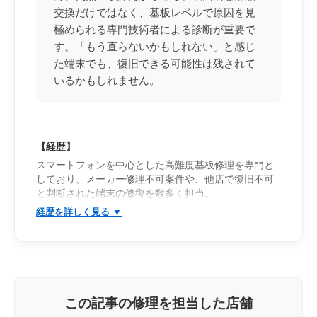
交換だけではなく、基板レベルで原因を見
極められる専門技術者による診断が重要で
す。「もう直らないかもしれない」と感じ
た端末でも、復旧できる可能性は残されて
いるかもしれません。
【経歴】
スマートフォンを中心とした高難度基板修理を専門と
しており、メーカー修理不可案件や、他店で復旧不可
と判断された端末の修復を数多く担当。
iPhone・Androidを問わず幅広い機種に対応し、一般的
なパーツ交換では改善しない重度故障の解析・復旧を
得意としている。
特に、「電源が入らない」「起動途中で停止する」
「充電反応が不安定」「発熱を伴うショート」「デー
タだけでも取り出したい」といった高度障害案件に対
し、基板レベルでの診断・修復を行っている。
この記事の修理を担当した店舗