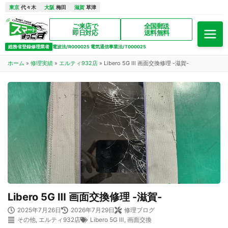
東京
代々木
大阪
梅田
滋賀
草津
ご来店で
全国郵送
即日対応
送料無料
総務省登録修理業者
電波法/R000025 電気通信事業法/T000025
ホーム
»
修理実績
»
エルティ932店
»
Libero 5G Ⅲ 画面交換修理 -滋賀-
Libero 5G Ⅲ 画面交換修理 -滋賀-
2025年7月26日
2026年7月29日
修理ブログ
その他
,
エルティ932店
Libero 5G Ⅲ
,
画面交換