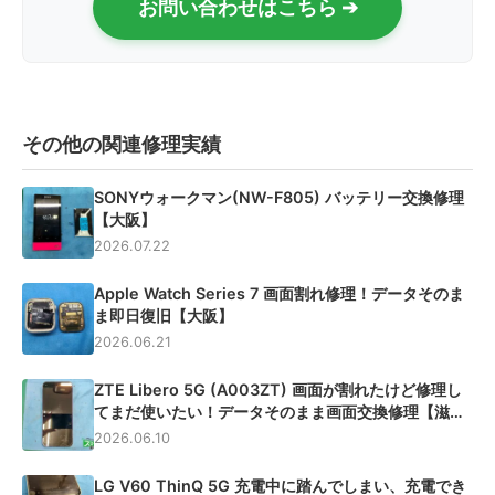
お問い合わせはこちら ➔
その他の関連修理実績
SONYウォークマン(NW-F805) バッテリー交換修理
【大阪】
2026.07.22
Apple Watch Series 7 画面割れ修理！データそのま
ま即日復旧【大阪】
2026.06.21
ZTE Libero 5G (A003ZT) 画面が割れたけど修理し
てまだ使いたい！データそのまま画面交換修理【滋
賀】
2026.06.10
LG V60 ThinQ 5G 充電中に踏んでしまい、充電でき