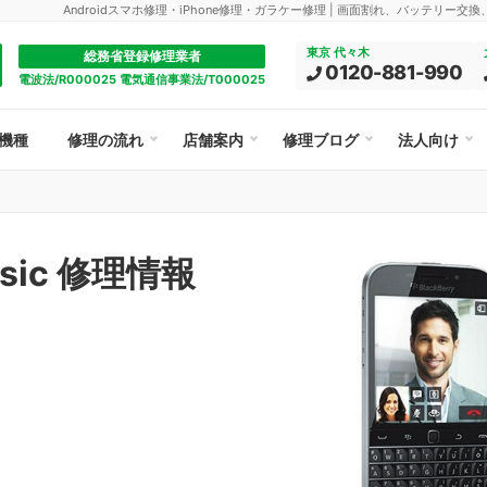
Androidスマホ修理・iPhone修理・ガラケー修理 | 画面割れ、バッテリー交
東京 代々木
総務省登録修理業者
0120-881-990
電波法/R000025 電気通信事業法/T000025
機種
修理の流れ
店舗案内
修理ブログ
法人向け
assic 修理情報