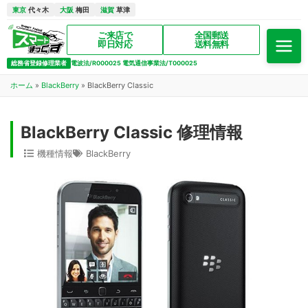
東京
代々木
大阪
梅田
滋賀
草津
ご来店で
全国郵送
即日対応
送料無料
総務省登録修理業者
電波法/R000025 電気通信事業法/T000025
ホーム
»
BlackBerry
»
BlackBerry Classic
BlackBerry Classic 修理情報
機種情報
BlackBerry