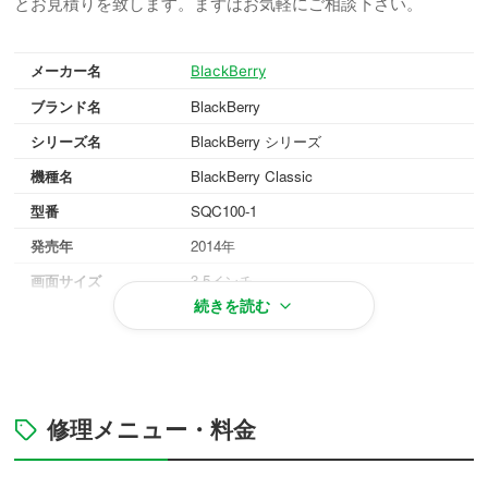
とお見積りを致します。まずはお気軽にご相談下さい。
メーカー名
BlackBerry
ブランド名
BlackBerry
シリーズ名
BlackBerry シリーズ
機種名
BlackBerry Classic
型番
SQC100-1
発売年
2014年
画面サイズ
3.5インチ
続きを読む
重量
178g
OS
BlackBerry OS 10.3
対応メモリ
RAM 2GB
本体カラー
ブラック, ホワイト
修理メニュー・料金