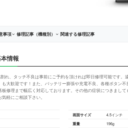
意事項
修理記事（機種別）
関連する修理記事
t 基本情報
画面割れ、液晶割れ、タッチ不良は事前にご予約を頂ければ即日修理可能で
」も大歓迎です！また、バッテリー膨張や充電不良、各種ボタン不
基板修理まで幅広く対応しております。その他の症状につきまして
お気軽にご相談下さい。
画面サイズ
4.5インチ
重量
196g