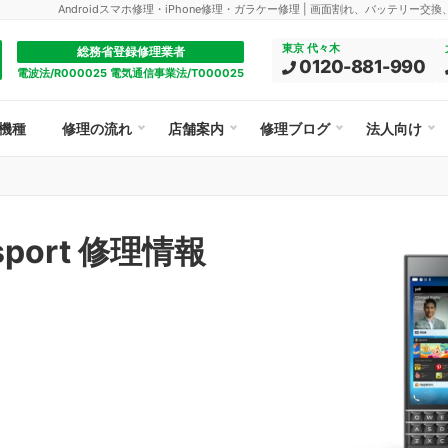
Androidスマホ修理・iPhone修理・ガラケー修理 | 画面割れ、バッテリー交
東京 代々木
総務省登録修理業者
0120-881-990
電波法/R000025 電気通信事業法/T000025
機種
修理の流れ
店舗案内
修理ブログ
法人向け
ssport 修理情報