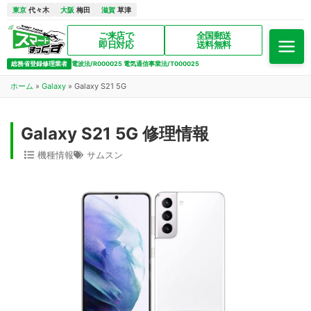
東京
代々木
大阪
梅田
滋賀
草津
ご来店で
全国郵送
即日対応
送料無料
総務省登録修理業者
電波法/R000025 電気通信事業法/T000025
ホーム
»
Galaxy
»
Galaxy S21 5G
Galaxy S21 5G 修理情報
機種情報
サムスン