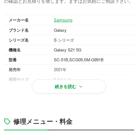
の確認とお見積りを致します。まずはお気軽にご相談下さい。
メーカー名
Samsung
ブランド名
Galaxy
シリーズ名
S シリーズ
機種名
Galaxy S21 5G
型番
SC-51B,SCG09,SM-G991B
発売年
2021年
画面サイズ
6.2インチ
続きを読む
重量
169g
OS
Android 11
対応メモリ
RAM 8GB
ファントムグレー, ファントムバイオレッ
修理メニュー・料金
本体カラー
ト等