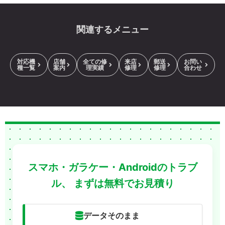
関連するメニュー
対応機
店舗
全ての修
来店
郵送
お問い
種一覧
案内
理実績
修理
修理
合わせ
スマホ・ガラケー・Androidのトラブ
ル、
まずは無料でお見積り
データそのまま