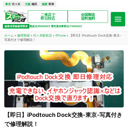
東京
代々木
大阪
梅田
滋賀
草津
ご来店で
全国郵送
即日対応
送料無料
総務省登録修理業者
電波法/R000025 電気通信事業法/T000025
ホーム
»
修理実績
»
代々木駅前店
»
iPhone
»
【即日】iPodtouch Dock交換-東京-
写真付きで修理解説！
【即日】iPodtouch Dock交換-東京-写真付き
で修理解説！