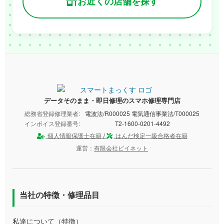
お近くの店舗を探す
データそのまま・即日修理のスマホ修理専門店
総務省登録修理業者:
電波法/R000025 電気通信事業法/T000025
インボイス登録番号:
T2-1600-0201-4492
個人情報保護士在籍 /
はんだ検定一級合格者在籍
運営：
有限会社ビイネット
当社の特徴・修理品目
私達について（特徴）