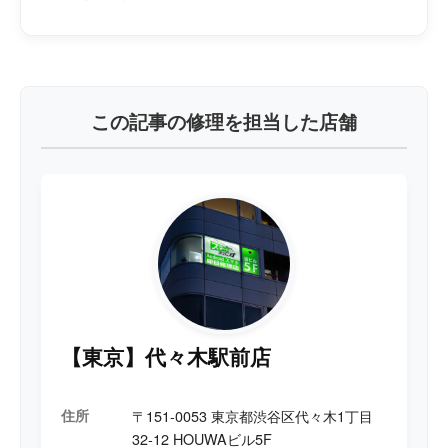
なパーツ交換では改善しない重度故障の解析・復旧を
得意としている。
特に、「電源が入らない」「起動途中で停止する」
「充電反応が不安定」「発熱を伴うショート」「デー
タだけでも取り出したい」といった高度障害案件に対
し、基板レベルでの診断・修復を行っている。
この記事の修理を担当した店舗
基板上の電圧ライン解析、リーク調査、ショート箇所
特定、サーモグラフィを用いた故障診断に加え、
CPU・UFS/eMMC・RAM・PMICなどBGAチップのリ
ボールや移植作業にも対応。
回路図・情報が少ない機種においても、実測値や回路
推測から故障箇所を絞り込み、データ保持を前提とし
た復旧を得意としている。
「メーカー修理不可」「データ復旧不可」と案内され
た端末でも、最後まで可能性を追求し、復旧へ繋げる
高度な基板修理技術を強みとしている。
【東京】代々木駅前店
住所
〒151-0053 東京都渋谷区代々木1丁目
32-12 HOUWAビル5F