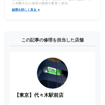
と判断された端末の修復を数多く担当。
iPhone・Androidを問わず幅広い機種に対応し、一般的
なパーツ交換では改善しない重度故障の解析・復旧を
得意としている。
特に、「電源が入らない」「起動途中で停止する」
「充電反応が不安定」「発熱を伴うショート」「デー
タだけでも取り出したい」といった高度障害案件に対
し、基板レベルでの診断・修復を行っている。
この記事の修理を担当した店舗
基板上の電圧ライン解析、リーク調査、ショート箇所
特定、サーモグラフィを用いた故障診断に加え、
CPU・UFS/eMMC・RAM・PMICなどBGAチップのリ
ボールや移植作業にも対応。
回路図・情報が少ない機種においても、実測値や回路
推測から故障箇所を絞り込み、データ保持を前提とし
た復旧を得意としている。
「メーカー修理不可」「データ復旧不可」と案内され
た端末でも、最後まで可能性を追求し、復旧へ繋げる
高度な基板修理技術を強みとしている。
【東京】代々木駅前店