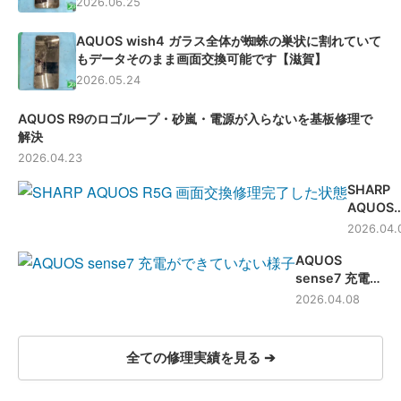
2026.06.25
AQUOS wish4 ガラス全体が蜘蛛の巣状に割れていて
もデータそのまま画面交換可能です【滋賀】
2026.05.24
AQUOS R9のロゴループ・砂嵐・電源が入らないを基板修理で
解決
2026.04.23
SHARP
AQUOS
R5G 画
2026.04.
交換修理 
AQUOS
滋賀-
sense7 充電不
良修理 -滋賀-
2026.04.08
全ての修理実績を見る ➔