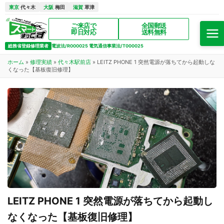
東京
代々木
大阪
梅田
滋賀
草津
ご来店で
全国郵送
即日対応
送料無料
総務省登録修理業者
電波法/R000025 電気通信事業法/T000025
ホーム
»
修理実績
»
代々木駅前店
»
LEITZ PHONE 1 突然電源が落ちてから起動しな
くなった【基板復旧修理】
LEITZ PHONE 1 突然電源が落ちてから起動し
なくなった【基板復旧修理】