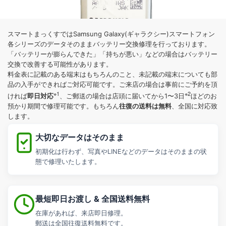
スマートまっくすではSamsung Galaxy(ギャラクシー)スマートフォン
各シリーズのデータそのままバッテリー交換修理を行っております。
「バッテリーが膨らんできた」「持ちが悪い」などの場合はバッテリー
交換で改善する可能性があります。
料金表に記載のある端末はもちろんのこと、未記載の端末についても部
品の入手ができればご対応可能です。ご来店の場合は事前にご予約を頂
※1
※2
即日対応
ければ
、ご郵送の場合は店頭に届いてから1〜3日
ほどのお
往復の送料は無料
預かり期間で修理可能です。もちろん
、全国に対応致
します。
大切なデータはそのまま
初期化は行わず、写真やLINEなどのデータはそのままの状
態で修理いたします。
最短即日お渡し & 全国送料無料
在庫があれば、来店即日修理。
郵送は全国往復送料無料です。