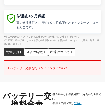
修理後3ヶ月保証
高い修理技術と、 安心の3ヶ月保証付きでアフターフォロー
も万全です。
※1) ご予約が空いていて、部品在庫があれば飛込みのご対応も可能です。
※2) 店頭の混雑状況によってお預かり期間が前後する場合がございます。（前後に郵送の期
間が掛かります）
故障事例
当店の特徴
私達について
バッテリー交換を行うタイミングについて
バッテリー交
※修理料金は作業代+部品代を含めた金額で
す。
換料金表
※機種名の調べ方は
こちら