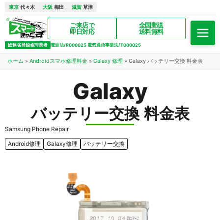
東京
代々木
大阪
梅田
滋賀
草津
ご来店で
全国郵送
即日対応
送料無料
総務省登録修理業者
電波法/R000025 電気通信事業法/T000025
ホーム
»
Androidスマホ修理料金
»
Galaxy 修理
»
Galaxy バッテリー交換 料金表
Galaxy
バッテリー交換 料金表
Samsung Phone Repair
Android修理
Galaxy修理
バッテリー交換