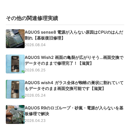
その他の関連修理実績
AQUOS sense8 電源が入らない原因はCPUのはんだ
割れ【基板復旧修理】
2026.08.04
AQUOS Wish2 画面の亀裂が広がりそう…画面交換で
データそのままで修理完了！【滋賀】
2026.06.25
AQUOS wish4 ガラス全体が蜘蛛の巣状に割れていて
もデータそのまま画面交換可能です【滋賀】
2026.05.24
AQUOS R9のロゴループ・砂嵐・電源が入らないを基
板修理で解決
2026.04.23