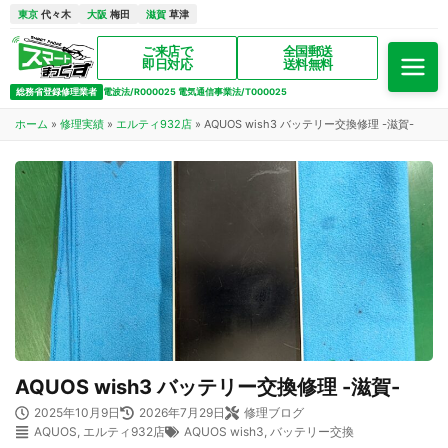
東京
代々木
大阪
梅田
滋賀
草津
ご来店で
全国郵送
即日対応
送料無料
総務省登録修理業者
電波法/R000025 電気通信事業法/T000025
ホーム
»
修理実績
»
エルティ932店
»
AQUOS wish3 バッテリー交換修理 -滋賀-
AQUOS wish3 バッテリー交換修理 -滋賀-
2025年10月9日
2026年7月29日
修理ブログ
AQUOS
,
エルティ932店
AQUOS wish3
,
バッテリー交換