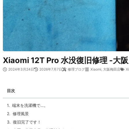
Xiaomi 12T Pro 水没復旧修理 -大阪
2024年3月24日
2026年7月7日
修理ブログ
Xiaomi
,
大阪梅田店
X
目次
端末を洗濯機で…。
修理風景
復旧完了です！