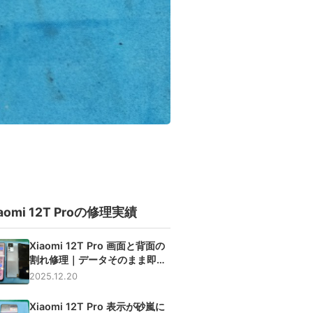
aomi 12T Proの修理実績
Xiaomi 12T Pro 画面と背面の
割れ修理｜データそのまま即日
交換
2025.12.20
Xiaomi 12T Pro 表示が砂嵐に