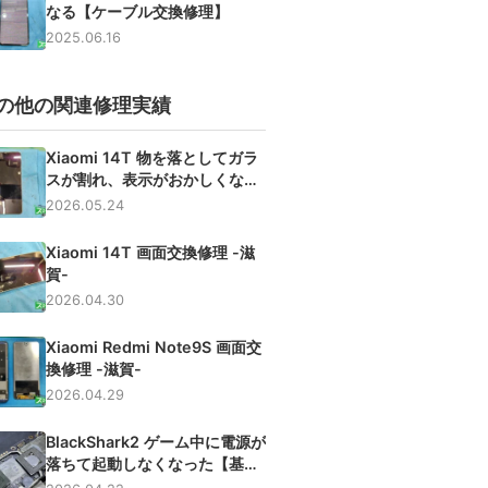
なる【ケーブル交換修理】
2025.06.16
の他の関連修理実績
Xiaomi 14T 物を落としてガラ
スが割れ、表示がおかしくなっ
た端末の画面交換修理【滋賀】
2026.05.24
Xiaomi 14T 画面交換修理 -滋
賀-
2026.04.30
Xiaomi Redmi Note9S 画面交
換修理 -滋賀-
2026.04.29
BlackShark2 ゲーム中に電源が
落ちて起動しなくなった【基板
復旧修理】