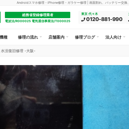
Androidスマホ修理・iPhone修理・ガラケー修理 | 画面割れ、バッテリー交
東京 代々木
総務省登録修理業者
0120-881-990
電波法/R000025 電気通信事業法/T000025
機種
修理の流れ
店舗案内
修理ブログ
法人向け
Pro 水没復旧修理 -大阪-