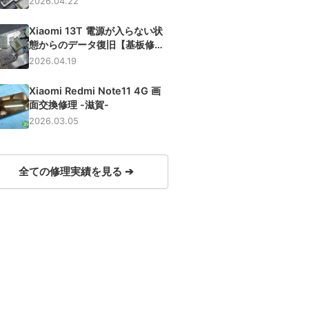
2026.04.22
Xiaomi 13T 電源が入らない状
態からのデータ復旧【基板修
理】
2026.04.19
Xiaomi Redmi Note11 4G 画
面交換修理 -滋賀-
2026.03.05
全ての修理実績を見る ➔