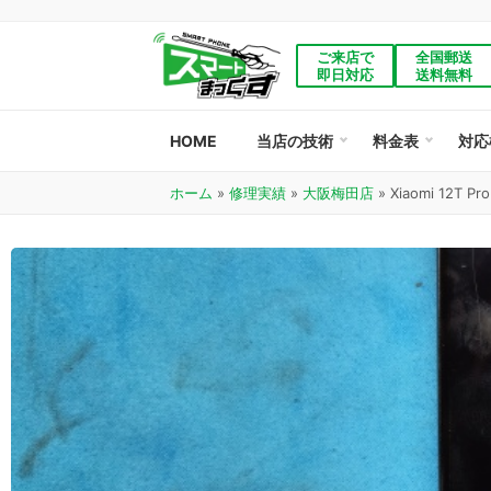
ご来店で
全国郵送
即日対応
送料無料
HOME
当店の技術
料金表
対応
ホーム
»
修理実績
»
大阪梅田店
»
Xiaomi 12T 