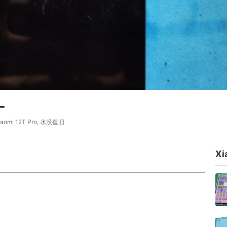
-
iaomi 12T Pro
,
水没復旧
Xi