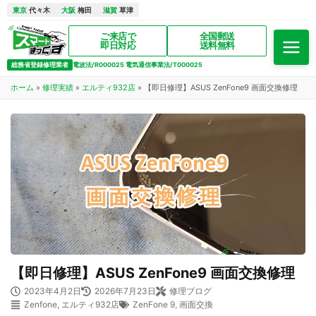
東京
代々木
大阪
梅田
滋賀
草津
ご来店で
全国郵送
即日対応
送料無料
総務省登録修理業者
電波法/R000025 電気通信事業法/T000025
ホーム
»
修理実績
»
エルティ932店
»
【即日修理】ASUS ZenFone9 画面交換修理
【即日修理】ASUS ZenFone9 画面交換修理
2023年4月2日
2026年7月23日
修理ブログ
Zenfone
,
エルティ932店
ZenFone 9
,
画面交換