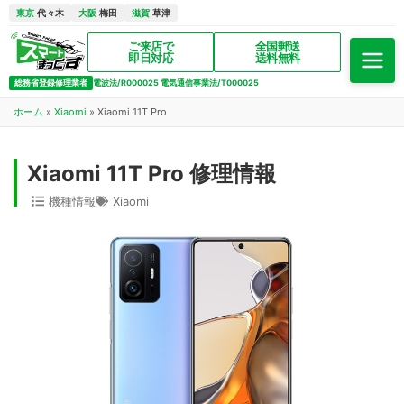
東京
代々木
大阪
梅田
滋賀
草津
ご来店で
全国郵送
即日対応
送料無料
総務省登録修理業者
電波法/R000025 電気通信事業法/T000025
ホーム
»
Xiaomi
»
Xiaomi 11T Pro
Xiaomi 11T Pro 修理情報
機種情報
Xiaomi