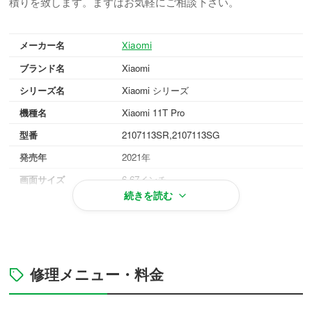
積りを致します。まずはお気軽にご相談下さい。
メーカー名
Xiaomi
ブランド名
Xiaomi
シリーズ名
Xiaomi シリーズ
機種名
Xiaomi 11T Pro
型番
2107113SR,2107113SG
発売年
2021年
画面サイズ
6.67インチ
続きを読む
重量
204g
OS
Android 11
対応メモリ
8GB/12GB
メテオライトグレー, ムーンライトホワイ
修理メニュー・料金
本体カラー
ト, セレスティアルブルー