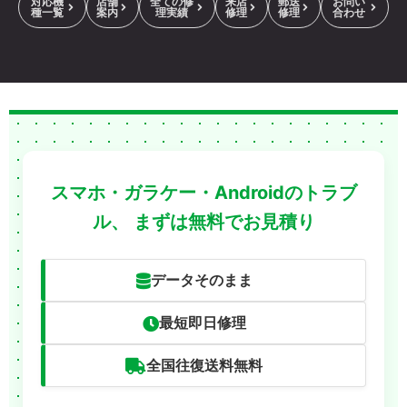
対応機
店舗
全ての修
来店
郵送
お問い
種一覧
案内
理実績
修理
修理
合わせ
スマホ・ガラケー・Androidのトラブ
ル、
まずは無料でお見積り
データそのまま
最短即日修理
全国往復送料無料