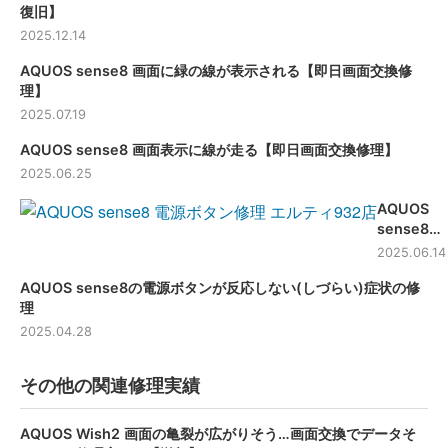
復旧】
2025.12.14
AQUOS sense8 画面に緑の線が表示される【即日画面交換修
理】
2025.07.19
AQUOS sense8 画面表示に線が走る【即日画面交換修理】
2025.06.25
AQUOS
sense8
電源ボタ
2025.06.14
ンが反応
AQUOS sense8の電源ボタンが反応しない(しづらい)症状の修
しない(し
理
づらい)症
状 -滋賀-
2025.04.28
その他の関連修理実績
AQUOS Wish2 画面の亀裂が広がりそう…画面交換でデータそ