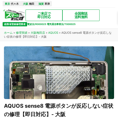
東京
代々木
大阪
梅田
滋賀
草津
ご来店で
全国郵送
即日対応
送料無料
総務省登録修理業者
電波法/R000025 電気通信事業法/T000025
ホーム
»
修理実績
»
大阪梅田店
»
AQUOS
»
AQUOS sense8 電源ボタンが反応しな
い症状の修理【即日対応】- 大阪
AQUOS sense8 電源ボタンが反応しない症状
の修理【即日対応】- 大阪