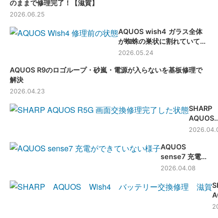
のままで修理完了！【滋賀】
2026.06.25
AQUOS wish4 ガラス全体
が蜘蛛の巣状に割れていても
データそのまま画面交換可能
2026.05.24
です【滋賀】
AQUOS R9のロゴループ・砂嵐・電源が入らないを基板修理で
解決
2026.04.23
SHARP
AQUOS
R5G 画
2026.04.
交換修理 
AQUOS
滋賀-
sense7 充電不
良修理 -滋賀-
2026.04.08
S
A
W
2