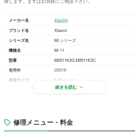
致します。まずはお気軽にご相談下さい。
メーカー名
Xiaomi
ブランド名
Xiaomi
シリーズ名
Mi シリーズ
機種名
Mi 11
型番
M2011K2G,M2011K2C
発売年
2021年
画面サイズ
6.81インチ
続きを読む
重量
196g
OS
Android 11
対応メモリ
8GB/12GB
ホライズンブルー, クラウドホワイト, ミ
修理メニュー・料金
本体カラー
ッドナイトグレー