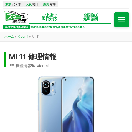
東京
代々木
大阪
梅田
滋賀
草津
ご来店で
全国郵送
即日対応
送料無料
総務省登録修理業者
電波法/R000025 電気通信事業法/T000025
ホーム
»
Xiaomi
»
Mi 11
Mi 11 修理情報
機種情報
Xiaomi